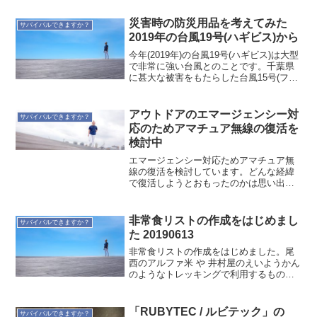
いう人もいあるかと思います。私の場
合、メインはADSLを利用しています。そ
災害時の防災用品を考えてみた
サバイバルできますか？
の理由は、2つあります...
2019年の台風19号(ハギビス)から
今年(2019年)の台風19号(ハギビス)は大型
で非常に強い台風とのことです。千葉県
に甚大な被害をもたらした台風15号(ファ
クサイ)以上との予報がなされています。
テレビなどで早めの防災対策が注意喚起
されていて、11日現在、巷では水やカッ
アウトドアのエマージェンシー対
サバイバルできますか？
プ麺...
応のためアマチュア無線の復活を
検討中
エマージェンシー対応ためアマチュア無
線の復活を検討しています。どんな経緯
で復活しようとおもったのかは思い出せ
ないのですが、アウトドアでの安全(特に
登山)を考えたときだと思います。携帯電
話以前だと無線機は大いに活用されてい
非常食リストの作成をはじめまし
サバイバルできますか？
たのではないかと思い...
た 20190613
非常食リストの作成をはじめました。尾
西のアルファ米 や 井村屋のえいようかん
のようなトレッキングで利用するものを
中心に入れていきたいと思います。ちな
みに僕はグルメではないのでキャンプに
行っても、この辺りの食料を食べてます
「RUBYTEC / ルビテック」の
サバイバルできますか？