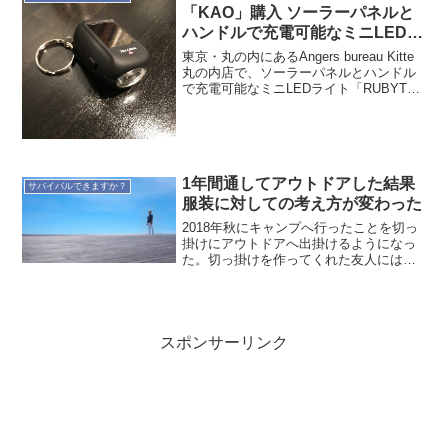
（笑長期保存食メー...
「KAO」購入 ソーラーパネルと
ハンドルで充電可能なミニLEDラ
イト「RUBYTEC / ルビテック」
東京・丸の内にあるAngers bureau Kitte
の「KAO」を購入
丸の内店で、ソーラーパネルとハンドル
で充電可能なミニLEDライト「RUBYTEC
/ ルビテック」の「KAO」を購入しまし
た。Angers bureau Kitte丸の内店は、東
京駅前...
1年間通してアウトドアした結果
サバイバルできますか？
服装に対しての考え方が変わった
2018年秋にキャンプへ行ったことを切っ
掛けにアウトドアへ出掛けるようになっ
た。切っ掛けを作ってくれた友人には感
謝。そして2019年は回数は少ないです
が、1年間通してアウトドアした。基本的
にはソロ志向。はじめのうちは雑誌やら
書籍から情報を得...
スポンサーリンク