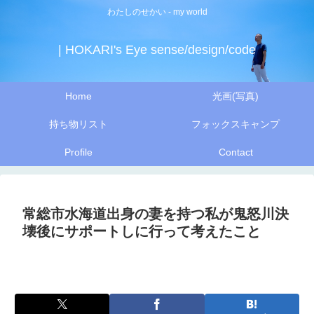
わたしのせかい - my world
| HOKARI's Eye sense/design/code
Home
光画(写真)
持ち物リスト
フォックスキャンプ
Profile
Contact
常総市水海道出身の妻を持つ私が鬼怒川決
壊後にサポートしに行って考えたこと