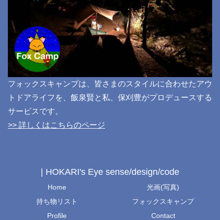
フォックスキャンプは、皆さまのスタイルに合わせたアウ
トドアライフを、飯泉賢と私、保刈豊がプロデュースする
サービスです。
>> 詳しくはこちらのページ
| HOKARI's Eye sense/design/code
Home
光画(写真)
持ち物リスト
フォックスキャンプ
Profile
Contact