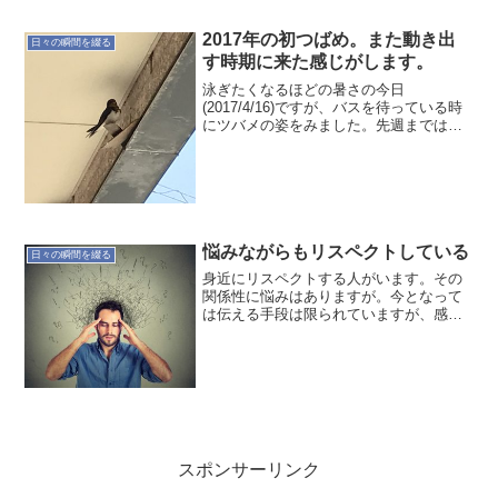
ができたら、良い結界が張れるじゃない
かなぁ。波動を上げていこう！
2017年の初つばめ。また動き出
日々の瞬間を綴る
す時期に来た感じがします。
泳ぎたくなるほどの暑さの今日
(2017/4/16)ですが、バスを待っている時
にツバメの姿をみました。先週までは桜
を愛でていたのに、これからはツバメの
みて楽しむことになりそうですね。1ヶ月
くらいで雛が顔を出すでしょうか？うち
の近くには、まだ田...
悩みながらもリスペクトしている
日々の瞬間を綴る
身近にリスペクトする人がいます。その
関係性に悩みはありますが。今となって
は伝える手段は限られていますが、感謝
もしています。この状況が回復できた
ら、もの凄いことが起きると思います。
さて、どうなりますか。超合金魂 GX-
31V ボルテスV RE...
スポンサーリンク