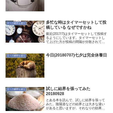
アディダスらし...
多忙な時はタイマーセットして投
日々の瞬間を綴る
稿している なぜですかね
最近(2017/7)はタイマーセットして投稿す
るようにしています。タイマーセットし
て上げた方が投稿の間隔が分散されて良
い感じに思えます。気のせいかもしれま
せんが…それと多忙な時はいつもタイマ
ーセットする感じですね。自分でも不思
今日(20180707)七夕は完全休養日
日々の瞬間を綴る
議です。まぁ、...
試しに結界を張ってみた
日々の瞬間を綴る
20180928
とある本を読んで、試しに結界を張って
みた。陰陽道などの結界とは大きな違い
があると思いますが、それなりの効果は
あった気がします。もう少し整えること