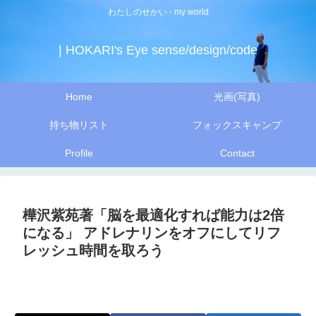
わたしのせかい - my world
| HOKARI's Eye sense/design/code
Home
光画(写真)
持ち物リスト
フォックスキャンプ
Profile
Contact
樺沢紫苑著「脳を最適化すれば能力は2倍
になる」 アドレナリンをオフにしてリフ
レッシュ時間を取ろう