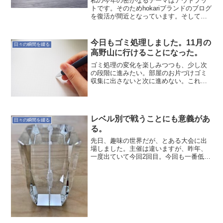
私の今年の密かなるテーマはアウトプッ
トです。そのためhokariブランドのブログ
を復活が間近となっています。そして今
後、無理なくやって行くための行動指針
として…週末ブロガーとして活動しアウ
トプットの方法を試行錯誤して行こうと
今日もゴミ処理しました。11月の
日々の瞬間を綴る
思います。時には...
高野山に行けることになった。
ゴミ処理の変化を楽しみつつも、少し次
の段階に進みたい。部屋のお片づけゴミ
収集に出さないと次に進めない。これも
教訓だな。溜め込んだ物を一気に棄てる
ことはできない。とは言え、進めるため
にも空いた箱は潰した。11月の高野山で
修行気になっていた11...
レベル別で戦うことにも意義があ
日々の瞬間を綴る
る。
先日、趣味の世界だが、とある大会に出
場しました。主催は違いますが、昨年、
一度出ていて今回2回目。今回も一番低い
レベルでの出場です。やはり低いレベル
でも大会に出ることが、モチベーション
アップにつながりますね。また、チャレ
ンジしたいと思います。...