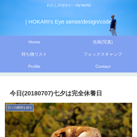
わたしのせかい - my world
| HOKARI's Eye sense/design/code
Home
光画(写真)
持ち物リスト
フォックスキャンプ
Profile
Contact
今日(20180707)七夕は完全休養日
日々の瞬間を綴る