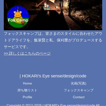
フォックスキャンプは、皆さまのスタイルに合わせたアウ
トドアライフを、飯泉賢と私、保刈豊がプロデュースする
サービスです。
>> 詳しくはこちらのページ
| HOKARI's Eye sense/design/code
Home
光画(写真)
持ち物リスト
フォックスキャンプ
Profile
Contact
Copyright © 2012-2026 | HOKARI's Eye sense/design/code All