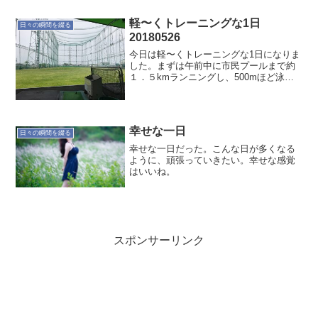
軽〜くトレーニングな1日
日々の瞬間を綴る
20180526
今日は軽〜くトレーニングな1日になりま
した。まずは午前中に市民プールまで約
１．５kmランニングし、500mほど泳い
でからランニングしての帰り。今はこれ
くらいが身体に負担がないレベル。6月い
っぱいはこれくらいのペースかなぁ。こ
れ以上やると筋肉...
幸せな一日
日々の瞬間を綴る
幸せな一日だった。こんな日が多くなる
ように、頑張っていきたい。幸せな感覚
はいいね。
スポンサーリンク