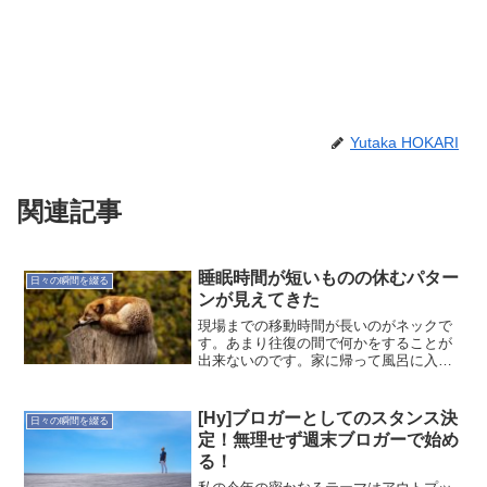
Yutaka HOKARI
関連記事
睡眠時間が短いものの休むパター
日々の瞬間を綴る
ンが見えてきた
現場までの移動時間が長いのがネックで
す。あまり往復の間で何かをすることが
出来ないのです。家に帰って風呂に入っ
て少し時間があるかどうか。何かを始め
ると睡眠時間を削ってしまうことがほと
んど。しっかり睡眠時間を取って、かつ
[Hy]ブロガーとしてのスタンス決
日々の瞬間を綴る
質を良くしていきたい。昨...
定！無理せず週末ブロガーで始め
る！