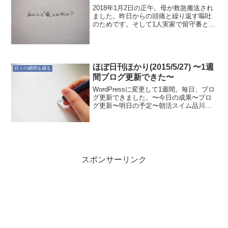
2018年1月2日の正午。母が救急搬送され
ました。昨日からの頭痛と繰り返す嘔吐
のためです。そして1人実家で留守番とな
りました。そんな状況の中、私にとって
「場」とは何か？を考えています。おか
しなものですね。冷静ではないのかもし
れませんが、実に...
ほぼ日刊ほかり(2015/5/27) 〜1週
日々の瞬間を綴る
間ブログ更新できた〜
WordPressに変更して1週間。毎日、ブロ
グ更新できました。〜今日の成果〜ブロ
グ更新〜明日の予定〜朝活スイム品川ラ
ンブログ更新睡眠時間の確保と集中が課
題なのは変わらず。シンプルなルーティ
ンはゆっくり考える。
スポンサーリンク