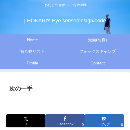
わたしのせかい - my world
| HOKARI's Eye sense/design/code
Home
光画(写真)
持ち物リスト
フォックスキャンプ
Profile
Contact
次の一手
X
Facebook
はてブ
0
0