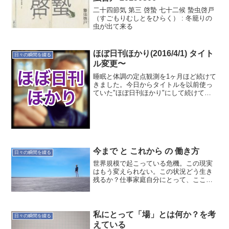
二十四節気 第三 啓蟄 七十二候 蟄虫啓戸
（すごもりむしとをひらく） : 冬籠りの
虫が出て来る
ほぼ日刊ほかり(2016/4/1) タイト
日々の瞬間を綴る
ル変更〜
睡眠と体調の定点観測を1ヶ月ほど続けて
きました。今日からタイトルを以前使っ
ていた"ほぼ日刊ほかり"にして続けて行
こうと思ってます。引き続き定点観測は
続けます。では本日の睡眠と体調の記録
です。本日(4/1)の定点観測 就寝時
間:01:33 起...
今まで と これから の 働き方
日々の瞬間を綴る
世界規模で起こっている危機。この現実
はもう変えられない。この状況どう生き
残るか？仕事家庭自分にとって、ここ数
年の流れと今年に入ってからの流れは、
この時のためにあった様な気がしてい
る。仕事に関しては、大好きな会社の仕
事にもどった。そのお陰でリ...
私にとって「場」とは何か？を考
日々の瞬間を綴る
えている