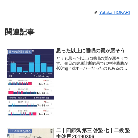
Yutaka HOKARI
関連記事
思った以上に睡眠の質が悪そう
日々の瞬間を綴る
どうも思った以上に睡眠の質が悪そうで
す。先日の健康診断結果では中性脂肪が
400mg／dlオーバーだったのもあるの
で、普段の生活習慣を改善しないとダメ
か。ちょっとアルコールを抜いてみよう
か…あとはどれだけリラックスできるか
だな。リラックスする...
二十四節気 第三 啓蟄 七十二候 蟄
日々の瞬間を綴る
虫啓戸 20190306