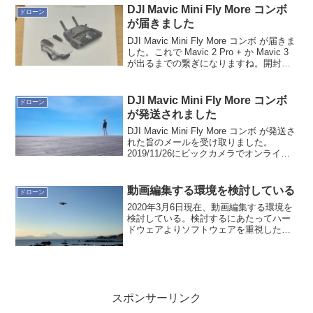
DJI Mavic Mini Fly More コンボ
ドローン
が届きました
DJI Mavic Mini Fly More コンボ が届きま
した。これで Mavic 2 Pro + か Mavic 3
が出るまでの繋ぎになりますね。開封の
儀は週末かなぁ〜
DJI Mavic Mini Fly More コンボ
ドローン
が発送されました
DJI Mavic Mini Fly More コンボ が発送さ
れた旨のメールを受け取りました。
2019/11/26にビックカメラでオンライン
注文していました。機体重量が航空法の
対象外というのもあってか人気の機体に
なっているようです。注文し...
動画編集する環境を検討している
ドローン
2020年3月6日現在、動画編集する環境を
検討している。検討するにあたってハー
ドウェアよりソフトウェアを重視した
い。クラウド時代だから、ある程度クラ
ウド環境を利用でき、ハードウェアに依
存しない環境が理想。多少のハードウェ
ア依存による差異は許...
スポンサーリンク