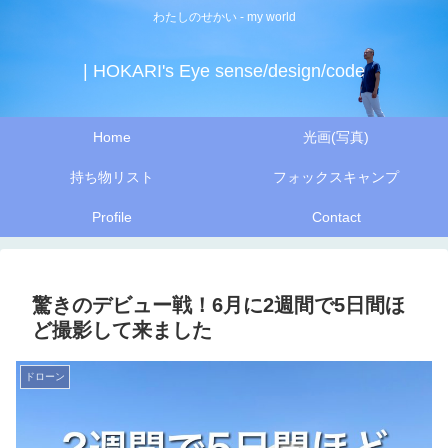
わたしのせかい - my world
| HOKARI's Eye sense/design/code
Home
光画(写真)
持ち物リスト
フォックスキャンプ
Profile
Contact
驚きのデビュー戦！6月に2週間で5日間ほ
ど撮影して来ました
ドローン