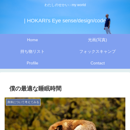
わたしのせかい - my world
| HOKARI's Eye sense/design/code
Home
光画(写真)
持ち物リスト
フォックスキャンプ
Profile
Contact
僕の最適な睡眠時間
身体について考えてみる