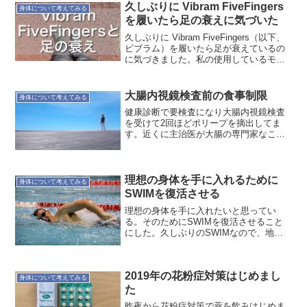
かな。そんなことをやるとね、だいたい
久しぶりに Vibram FiveFingers
身体について考えてみる
大した事ではなくなるの...
を履いたら足の衰えに気づいた
久しぶりに Vibram FiveFingers（以下、
ビブラム）を履いたら足が衰えているの
に気づきました。私の使用しているモデ
ルが古いこともあって、雨の日や寒い日
はビブラムは履きません。Vibram
FiveFingers（ビブラム）は、...
大腸内視鏡検査前の食事制限
身体について考えてみる
健康診断で要検査になり大腸内視鏡検査
を受けて2回ほどポリープを摘出してま
す。近くに主治医が大腸の専門家なこと
もあり、定期的に検診受けるのが良いと
いうことで検査を受けています。で、明
日は2年ぶり5回目か6回目の検査です。検
査より食事制限の方が...
理想の身体を手に入れるために
身体について考えてみる
SWIMを復活させる
理想の身体を手に入れたいと思ってい
る。そのためにSWIMを復活させること
にした。久しぶりのSWIMなので、地元
草加の市民プールで軽くから。なんで
SWIMの復活かというと、上半身を程よ
く鍛えたいからだ。以前、トライアスロ
2019年の花粉症対策はじめまし
ンにチャレンジしていた...
身体について考えてみる
た
昨夜から花粉症対策で薬を飲みはじめま