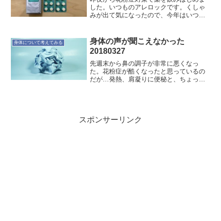
した。いつものアレロックです。くしゃ
みが出て気になったので、今年はいつも
より早めに開始。薬の効果が出るのは、
薬を飲み続けて2週間はかかるというこ
と。ですので、僕は1月の中旬ごろには薬
身体の声が聞こえなかった
身体について考えてみる
を飲み始めています。日...
20180327
先週末から鼻の調子が非常に悪くなっ
た。花粉症が酷くなったと思っているの
だが…発熱、肩凝りに便秘と、ちょっと
した風邪の時の症状が出ている。ヒノキ
の花粉に反応して花粉症の症状が重くな
ったと思っているのだが、実際どうなの
か。喉の痛みも多少あったの...
スポンサーリンク