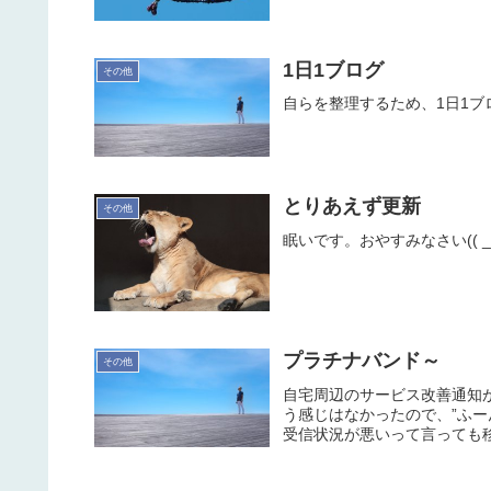
1日1ブログ
その他
自らを整理するため、1日1
とりあえず更新
その他
眠いです。おやすみなさい(( _ _ )
プラチナバンド～
その他
自宅周辺のサービス改善通知
う感じはなかったので、”ふ
受信状況が悪いって言っても移