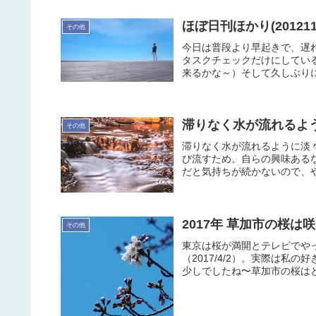
ほぼ日刊ほかり(201211
その他
今日は普段より早起きで、遅
タスクチェックだけにしてい
来るかな～）そして久しぶりに
滞りなく水が流れるよ
その他
滞りなく水が流れるように淡
び流すため。自らの興味ある
だと気持ちが続かないので、や
2017年 草加市の桜は
その他
東京は桜が満開とテレビでや
（2017/4/2）。実際は
少しでしたね〜草加市の桜はど