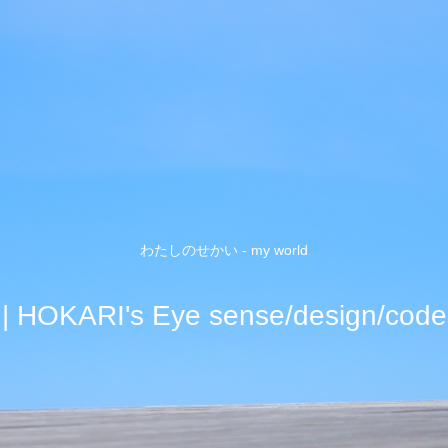
わたしのせかい - my world
| HOKARI's Eye sense/design/code