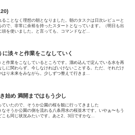
20)
れることなく理想の朝となりました。朝のタスクは日次レビューと
るので、非常に余裕を持ったスタートとなっています。（明日も出
頭を使いました。と言っても、コマンドなど...
うに淡々と作業をこなしていく
々と作業をこなしているところです。溜め込んで淀んでいる水を再
なしに関わらず、今しなければいけないことする。ただ、それだけ
はり未来をみながら。少しずつ整えて行きま...
咲き始め 満開まではもう少し
っていたので、そうか公園の桜を観に行ってきました
私の好きなそうか公園の側を流れる八条用水の桜並木です。いやぁ〜もう
こも同じ状況みたいです。あと2、3日ですかな...