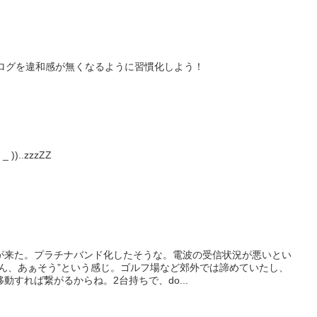
ブログを違和感が無くなるように習慣化しよう！
)..zzzZZ
が来た。プラチナバンド化したそうな。電波の受信状況が悪いとい
ーん、あぁそう”という感じ。ゴルフ場など郊外では諦めていたし、
動すれば繋がるからね。2台持ちで、do...