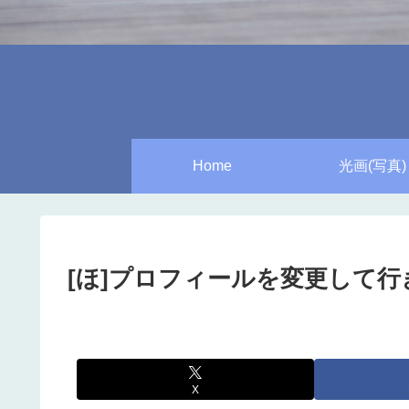
Home
光画(写真)
[ほ]プロフィールを変更して
X