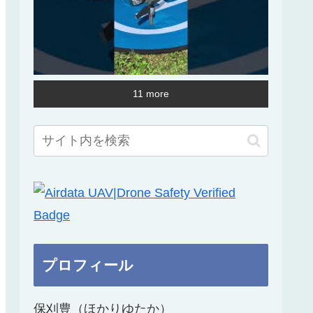
11 more
プロフィール
保刈豊（ほかりゆたか）