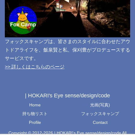
フォックスキャンプは、皆さまのスタイルに合わせたアウ
トドアライフを、飯泉賢と私、保刈豊がプロデュースする
サービスです。
>> 詳しくはこちらのページ
| HOKARI's Eye sense/design/code
Home
光画(写真)
持ち物リスト
フォックスキャンプ
Profile
Contact
Copyright © 2012-2026 | HOKARI's Eye sense/design/code All