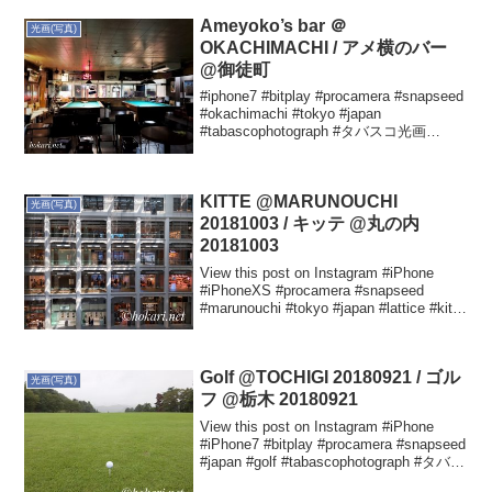
Ameyoko’s bar ＠
光画(写真)
OKACHIMACHI / アメ横のバー
@御徒町
#iphone7 #bitplay #procamera #snapseed
#okachimachi #tokyo #japan
#tabascophotograph #タバスコ光画
Yutaka HOKARIさん(@hokariyutak...
KITTE @MARUNOUCHI
光画(写真)
20181003 / キッテ @丸の内
20181003
View this post on Instagram #iPhone
#iPhoneXS #procamera #snapseed
#marunouchi #tokyo #japan #lattice #kitte
#tabascopho...
Golf @TOCHIGI 20180921 / ゴル
光画(写真)
フ @栃木 20180921
View this post on Instagram #iPhone
#iPhone7 #bitplay #procamera #snapseed
#japan #golf #tabascophotograph #タバス
コ光画 #日本 #...