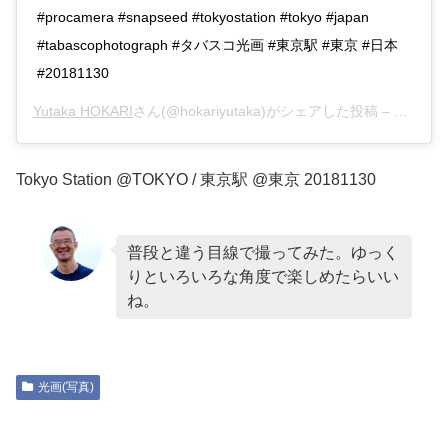
#procamera #snapseed #tokyostation #tokyo #japan
#tabascophotograph #タバスコ光画 #東京駅 #東京 #日本
#20181130
Yutaka HOKARI
さん(@hokariyutaka)がシェアした投稿 –
2018年
Tokyo Station @TOKYO / 東京駅 @東京 20181130
普段と違う目線で撮ってみた。ゆっく
りといろいろな角度で楽しめたらいい
ね。
光画(写真)