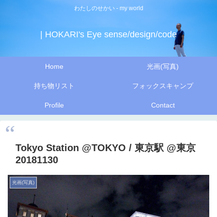
わたしのせかい - my world
| HOKARI's Eye sense/design/code
Home
光画(写真)
持ち物リスト
フォックスキャンプ
Profile
Contact
Tokyo Station @TOKYO / 東京駅 @東京
20181130
光画(写真)