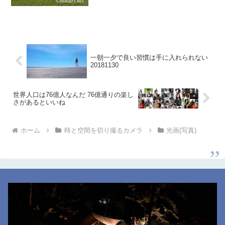
一朝一夕で良い習慣は手に入れられない
20181130
世界人口は76億人なんだ 76億通りの楽し
さがあるといいね
ホーム
時と空間を切り撮るカメラ
光画(写真)