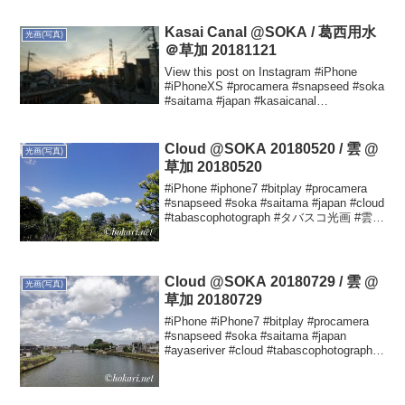
Kasai Canal @SOKA / 葛西用水
光画(写真)
＠草加 20181121
View this post on Instagram #iPhone
#iPhoneXS #procamera #snapseed #soka
#saitama #japan #kasaicanal
#tabascophotograph ...
Cloud @SOKA 20180520 / 雲 @
光画(写真)
草加 20180520
#iPhone #iphone7 #bitplay #procamera
#snapseed #soka #saitama #japan #cloud
#tabascophotograph #タバスコ光画 #雲
#20180520 Yuta...
Cloud @SOKA 20180729 / 雲 @
光画(写真)
草加 20180729
#iPhone #iPhone7 #bitplay #procamera
#snapseed #soka #saitama #japan
#ayaseriver #cloud #tabascophotograph #
タバスコ光画 #草加 #...