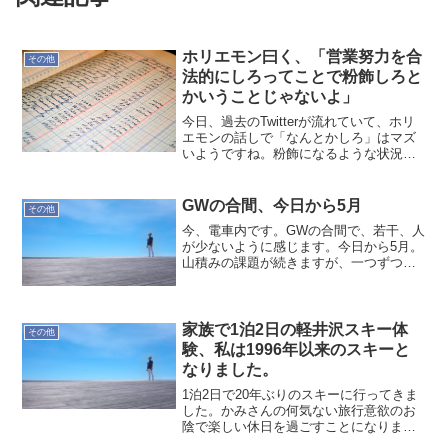
ホリエモン曰く、「営業努力を合
その他
法的にしろってことで粉飾しろと
かいうことじゃないよ」
今日、過去のTwitterが流れていて、ホリ
エモンの話しで「なんとかしろ」はマズ
いようですね。粉飾になるような状況に
なっているから、言葉の行き違いになる
訳ですが…私もなんとかしろ的な発言で
粉飾の指示を受けたと思ったと元部下に
GWの合間、今日から5月
その他
証言されたことが...
今、電車内です。GWの合間で、若干、人
が少ないように感じます。今日から5月。
山積みの課題が続きますが、一つずつ片
付けて行くしかありませんね。タスク洗
い出し中で、もう少し時間が掛りそう。
作業したいけど、ここで作業してしまう
と後で進まなくなって...
家族で1泊2日の軽井沢スキー体
その他
験、私は1996年以来のスキーと
なりました。
1泊2日で20年ぶりのスキーに行ってきま
した。かみさんの何気ない旅行意欲のお
陰で楽しい休日を過ごすことになりまし
た。昨年、沖縄に行くの北海道にするの