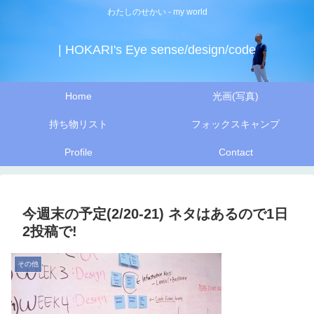
わたしのせかい - my world
| HOKARI's Eye sense/design/code
Home
光画(写真)
持ち物リスト
フォックスキャンプ
Profile
Contact
今週末の予定(2/20-21) ネタはあるので1日
2投稿で!
その他