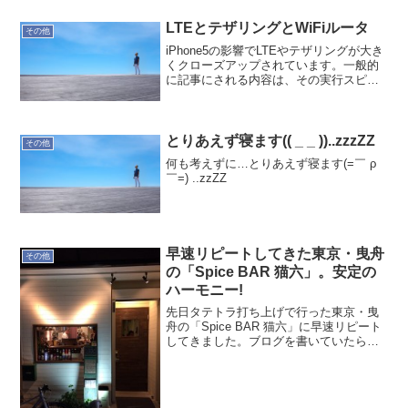
といろいろありながら軽井沢へのスキー
旅行が計画されました。軽井沢プリンス
LTEとテザリングとWiFiルータ
その他
はやはりリゾート地で...
iPhone5の影響でLTEやテザリングが大き
くクローズアップされています。一般的
に記事にされる内容は、その実行スピー
ドや接続可能地域がメインですね。あと
価格でしょうか。当然、実行スピードが
速かったり、接続できる範囲が広い方が
良いですが、各...
とりあえず寝ます(( _ _ ))..zzzZZ
その他
何も考えずに…とりあえず寝ます(=￣ ρ
￣=) ..zzZZ
早速リピートしてきた東京・曳舟
その他
の「Spice BAR 猫六」。安定の
ハーモニー!
先日タテトラ打ち上げで行った東京・曳
舟の「Spice BAR 猫六」に早速リピート
してきました。ブログを書いていたら思
い出し、その足で行ってしまいました。
(この記事途中でアップしてしまいまし
た。アセアセ)それと写真が上手くアップ
できない。な...