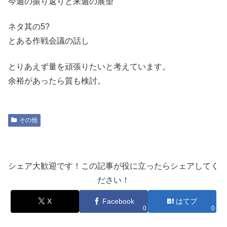
今週の振り返りと来週の展望
ネタ其の5?
とある作戦会議の話し
とりあえず量を頑張りたいと考えています。
余裕があったら質も検討。
その他
シェア大歓迎です！この記事が役に立ったらシェアしてく
ださい！
X
Facebook
はてブ
0
0