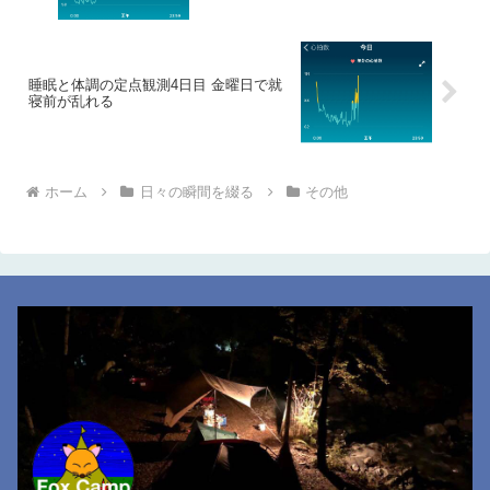
睡眠と体調の定点観測4日目 金曜日で就
寝前が乱れる
ホーム
日々の瞬間を綴る
その他