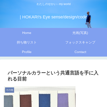
わたしのせかい - my world
| HOKARI's Eye sense/design/code
Home
光画(写真)
持ち物リスト
フォックスキャンプ
Profile
Contact
パーソナルカラーという共通言語を手に入
れる目前
その他