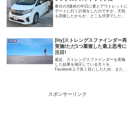
春分の3連休の中日に妻とアウトレットに
デートに行く計画をしたのですが…天気
も回復したからか、どこも渋滞でした。
急遽、みなとみらいの方に行き先を変更
したのですが…まぁ混んでますよね。結
局、ホンダセンシングを試すドライブに
なってしましましたぁ。...
[Hy]ストレングスファインダー再
その他
実施!ただ1つ重複した最上思考に
注目!
最近、ストレングスファインダーを実施
した結果を掲示している方々を、
Facebook上で良く目にしたため、また受
けたくなり、先日(2/11)、再実施しまし
た。昨年実施(実施日は失念)しておりが、
約1年ぶりとなります。(前回は複数日に
渡って実施...
スポンサーリンク