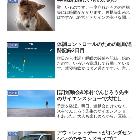
その他
難しいものです。一度崩れたものの再構
築には時間がかかります。再構築出来れ
ばですが…経営とデザインの幸せな関係
posted with amazlet at 17.04.09中川 淳日
経BP社売り上げランキング:
13,046Amazon.co...
体調コントロールのための睡眠追
その他
跡記録2日目
昨日から体調と睡眠の関係を記録し始め
たので、いろいろ意識して行動していま
す。就寝前飲食はダメ過ぎですが、意識
せず自然体で行けるようにしたいです。
では行きましょう。本日の記録就寝時
間:00:11起床時間:06:59睡眠時間:6時間42
分就寝前...
[ほ]運動会&米村でんじろう先生
その他
のサイエンスショーで大忙し
予定を確認。明日、運動会だけでなく、
米村でんじろう先生のサイエンスショー
もあった。大人も楽しめるから、直接見
たいのは、息子以上だと思う。それはそ
れとして...とにかく息子が科学のことを
大好きになる切っ掛けになればと思って
アウトレットデートがホンダセン
その他
います。実体験が成長...
シングのテストドライブに