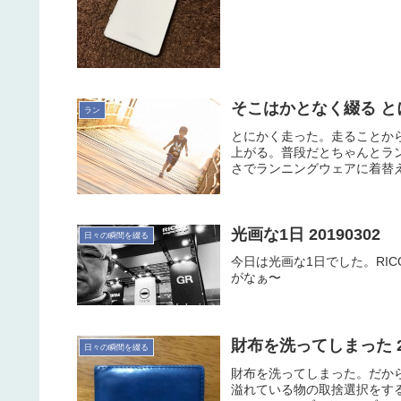
そこはかとなく綴る とにか
ラン
とにかく走った。走ることか
上がる。普段だとちゃんとラ
さでランニングウェアに着替え
光画な1日 20190302
日々の瞬間を綴る
今日は光画な1日でした。RI
がなぁ〜
財布を洗ってしまった 20
日々の瞬間を綴る
財布を洗ってしまった。だか
溢れている物の取捨選択をす