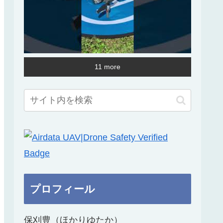
11 more
プロフィール
保刈豊（ほかりゆたか）