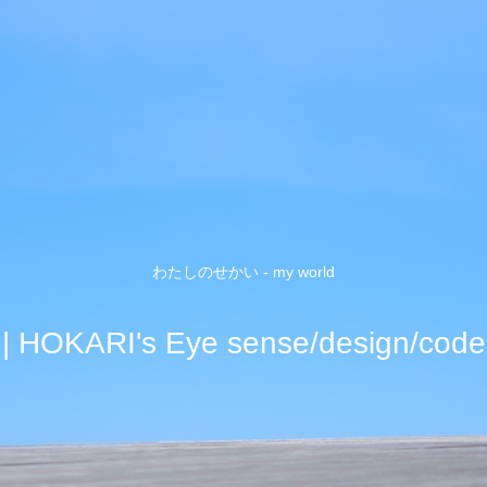
わたしのせかい - my world
| HOKARI's Eye sense/design/code