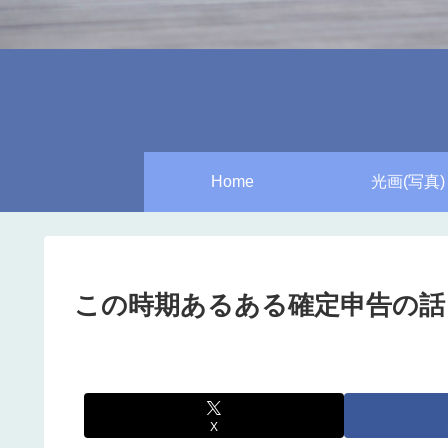
Home
光画(写真)
この時期あるある確定申告の話
X