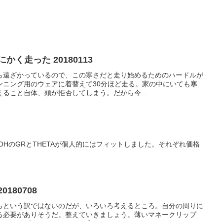
く走った 20180113
ら遠ざかっているので、この寒さだと走り始めるためのハードルが
ンニング用のウェアに着替えて30分ほど走る。家の中にいても寒
ること自体、頭が拒否してしまう。だから今...
COHのGRとTHETAが個人的にはフィットしました。それぞれ価格
180708
らという訳ではないのだが、いろいろ考えるところ。自分の周りに
る必要がありそうだ。整えていきましょう。薄いマネークリップ