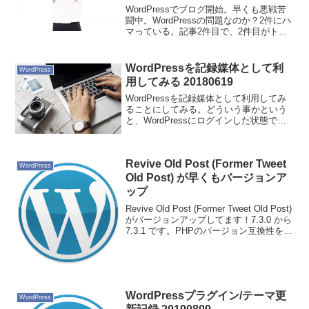
WordPressでブログ開始。早くも悪戦苦
闘中。WordPressの問題なのか？2件にハ
マっている。記事2件目で、2件目がトッ
プに表示されない。月のアーカイブされ
ているページには表示されている。もう
一つは、レスポンシブが効いていない。
WordPressを記録媒体として利
WordPress
どれ...
用してみる 20180619
WordPressを記録媒体として利用してみ
ることにしてみる。どういう事かという
と、WordPressにログインした状態での
み閲覧できる記事を投稿するのだ。現時
点で公開したくない記事だが、記録を残
しておきたい場合にそうすることにす
Revive Old Post (Former Tweet
る。Fac...
WordPress
Old Post) が早くもバージョンア
ップ
Revive Old Post (Former Tweet Old Post)
がバージョンアップしてます！7.3.0 から
7.3.1 です。PHPのバージョン互換性を修
正したみたいです。私の環境では、バー
ジョンアップ後も問題ありません。
WordPressプラグイン/テーマ更
WordPress