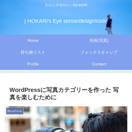
わたしのせかい - my world
| HOKARI's Eye sense/design/code
Home
光画(写真)
持ち物リスト
フォックスキャンプ
Profile
Contact
WordPressに写真カテゴリーを作った 写
真を楽しむために
WordPress