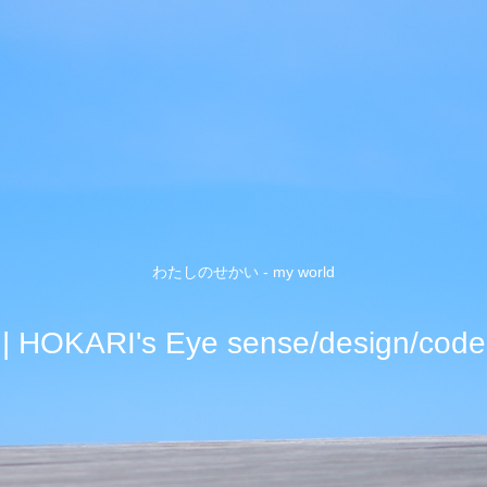
わたしのせかい - my world
| HOKARI's Eye sense/design/code