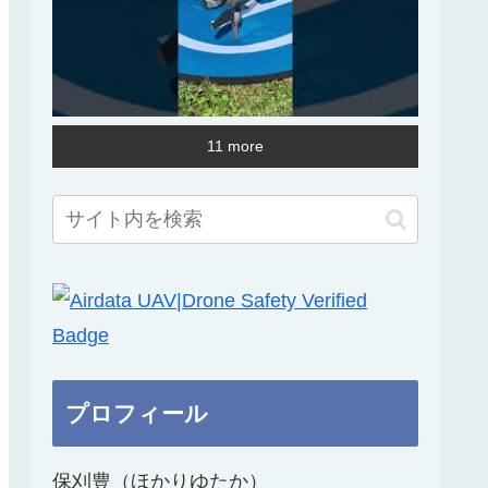
11 more
プロフィール
保刈豊（ほかりゆたか）