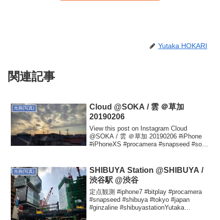
Yutaka HOKARI
関連記事
Cloud @SOKA / 雲 ＠草加
光画(写真)
20190206
View this post on Instagram Cloud
@SOKA / 雲 ＠草加 20190206 #iPhone
#iPhoneXS #procamera #snapseed #soka
#saitama #japan #c...
SHIBUYA Station @SHIBUYA /
光画(写真)
渋谷駅 @渋谷
定点観測 #iphone7 #bitplay #procamera
#snapseed #shibuya #tokyo #japan
#ginzaline #shibuyastationYutaka
HOKARIさん(@hokariyuta...