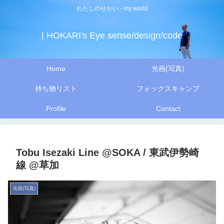
わたしのせかい - my world
| HOKARI's Eye sense/design/code
Home
光画(写真)
持ち物リスト
フォックスキャンプ
Profile
Contact
Tobu Isezaki Line @SOKA / 東武伊勢崎
線 @草加
光画(写真)