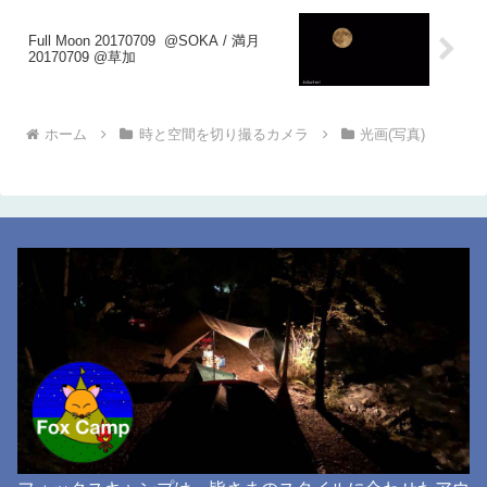
Full Moon 20170709 @SOKA / 満月
20170709 @草加
ホーム
時と空間を切り撮るカメラ
光画(写真)