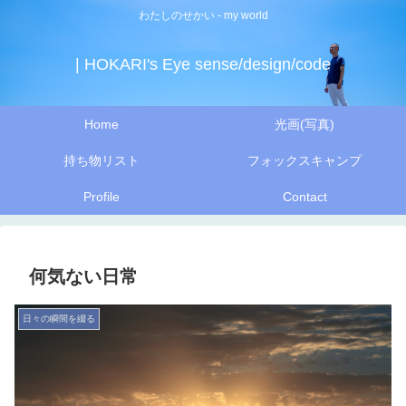
わたしのせかい - my world
| HOKARI's Eye sense/design/code
Home
光画(写真)
持ち物リスト
フォックスキャンプ
Profile
Contact
何気ない日常
日々の瞬間を綴る