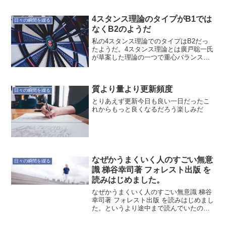
はり松原団地駅と新田駅を結ぶルートは
時間が読めないかなぁ。だいたい5分以上
4スタンス理論のタイプがB1では
遅れるんですよ。...
日々の瞬間を綴る
なくB2のようだ
私の4スタンス理論でのタイプはB2だっ
たようだ。4スタンス理論とは廣戸聡一氏
が草案した理論の一つで重心バランスに
よって4つにわけられます。重心バランス
の区分は、つま先側がA、かかと側がB、
内側が１および外側が２。これらの組み
質より量より更新頻度
合わせでライプが...
日々の瞬間を綴る
とりあえず更新今日も良い一日だったこ
れからもっと良くなるだろう楽しみだ
なぜかうまくいく人のすごい無意
日々の瞬間を綴る
識 梯谷幸司著 フォレスト出版 を
読みはじめました。
なぜかうまくいく人のすごい無意識 梯谷
幸司著 フォレスト出版 を読みはじめまし
た。というより途中まで読んでいたので
すが、止まってしまっていたので、はじ
めから読むことにしました。どんな理由