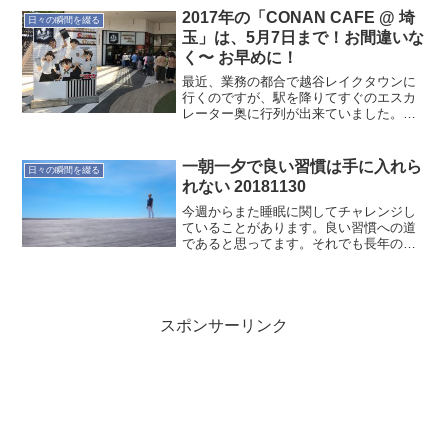
で手にしたかは忘れました。そういえば
2017年の「CONAN CAFE @ 埼
日々の瞬間を綴る
無意識に関する本が...
玉」は、5月7日まで！お間違いな
く〜 お早めに！
最近、業務の都合で越谷レイクタウンに
行くのですが、駅を降りてすぐのエスカ
レーター奥に行列が出来ていました。見
てみると「DETECTIVE CONAN CAFE」
とありました。TVアニメは何気に観てい
たりするので、気になったので、ちょっ
一朝一夕で良い習慣は手に入れら
日々の瞬間を綴る
と調べ...
れない 20181130
今週からまた睡眠に関してチャレンジし
ていることがあります。良い習慣への道
であると思ってます。それでも長年の習
慣を書き換えるのには時間が掛かりそう
です。少しずつ書き換えていきましょ
う。
スポンサーリンク