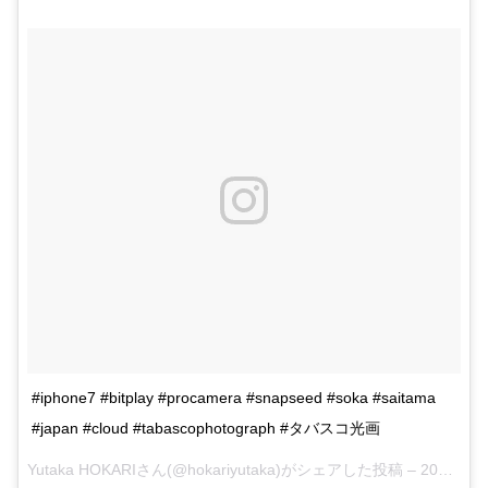
#iphone7 #bitplay #procamera #snapseed #soka #saitama
#japan #cloud #tabascophotograph #タバスコ光画
Yutaka HOKARIさん(@hokariyutaka)がシェアした投稿 –
2017 11月 13 3:31午前 PST