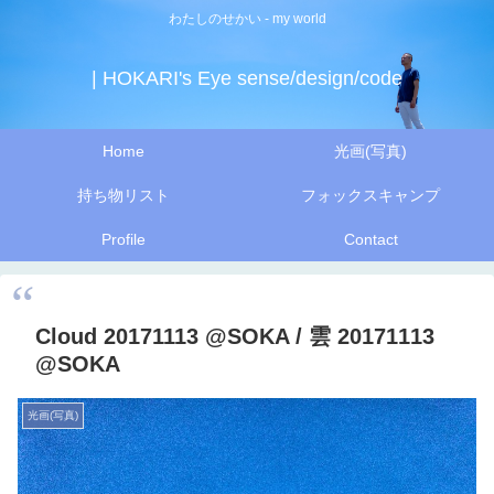
わたしのせかい - my world
| HOKARI's Eye sense/design/code
Home
光画(写真)
持ち物リスト
フォックスキャンプ
Profile
Contact
Cloud 20171113 @SOKA / 雲 20171113
@SOKA
光画(写真)