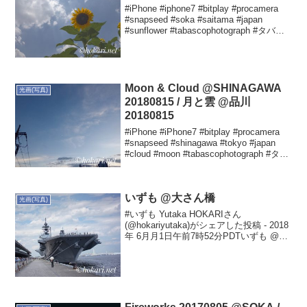
#iPhone #iphone7 #bitplay #procamera
#snapseed #soka #saitama #japan
#sunflower #tabascophotograph #タバス
コ光画 #草加 #ひまわり #20...
Moon & Cloud @SHINAGAWA
光画(写真)
20180815 / 月と雲 @品川
20180815
#iPhone #iPhone7 #bitplay #procamera
#snapseed #shinagawa #tokyo #japan
#cloud #moon #tabascophotograph #タバ
スコ光画 #品川 #東京 ...
いずも @大さん橋
光画(写真)
#いずも Yutaka HOKARIさん
(@hokariyutaka)がシェアした投稿 - 2018
年 6月月1日午前7時52分PDTいずも @大
さん橋