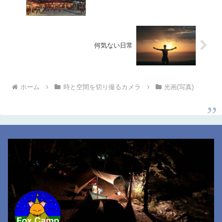
何気ない日常
ホーム
時と空間を切り撮るカメラ
光画(写真)