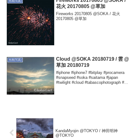
Fireworks 20170805 @SOKA /
光画(写真)
花火 20170805 @草加
Fireworks 20170805 @SOKA / 花火
20170805 @草加
Cloud @SOKA 20180719 / 雲 @
光画(写真)
草加 20180719
#iphone #iphone7 #bitplay #procamera
#snapseed #soka #saitama #japan
#twilight #cloud #tabascophotograph #タ
バスコ光画 #夕暮れ #雲...
KandaMyojin @TOKYO / 神田明神
@TOKYO