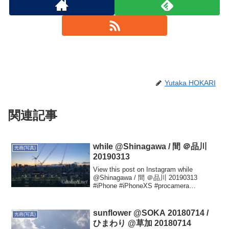
Yutaka HOKARI
関連記事
while @Shinagawa / 間 ＠品川
光画(写真)
20190313
View this post on Instagram while
@Shinagawa / 間 ＠品川 20190313
#iPhone #iPhoneXS #procamera
#snapseed #shinagawa #tokyo #...
sunflower @SOKA 20180714 /
光画(写真)
ひまわり @草加 20180714