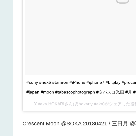
#sony #nex6 #tamron #iPhone #iphone7 #bitplay #proc
#japan #moon #tabascophotograph #タバスコ光画 #月
Yutaka HOKARI
さん(@hokariyutaka)がシェアした投
Crescent Moon @SOKA 20180421 / 三日月 