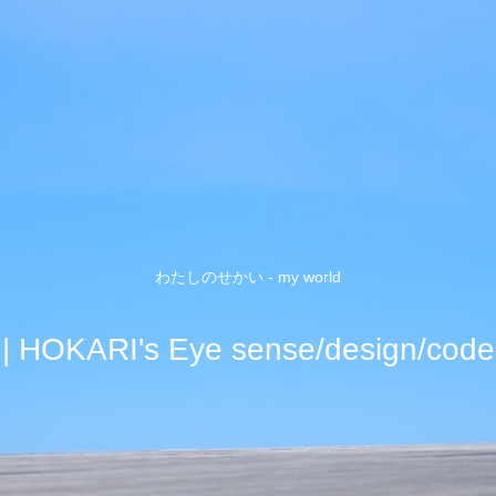
わたしのせかい - my world
| HOKARI's Eye sense/design/code