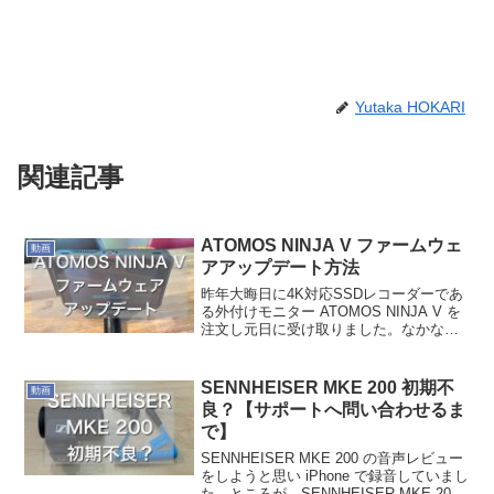
Yutaka HOKARI
関連記事
ATOMOS NINJA V ファームウェ
動画
アアップデート方法
昨年大晦日に4K対応SSDレコーダーであ
る外付けモニター ATOMOS NINJA V を
注文し元日に受け取りました。なかなか
触る機会がなかったのですが、やっと触
れる時間が取れるようになったので、周
辺機器を揃えて使う準備を進めました。
SENNHEISER MKE 200 初期不
動画
今回購...
良？【サポートへ問い合わせるま
で】
SENNHEISER MKE 200 の音声レビュー
をしようと思い iPhone で録音していまし
た。ところが…SENNHEISER MKE 200