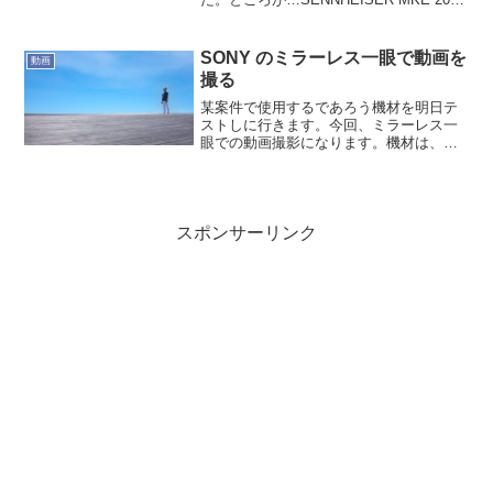
で録音できていなかったのです。RODE
VideoMicro は問題ないのに。初期不良で
し...
SONY のミラーレス一眼で動画を
動画
撮る
某案件で使用するであろう機材を明日テ
ストしに行きます。今回、ミラーレス一
眼での動画撮影になります。機材は、基
本的に SONY。基本的には写真用の機材
なので、使い勝手と実際に撮る映像に合
わせて選択する予定です。その内訳はこ
ちら。ボディ左から、...
スポンサーリンク