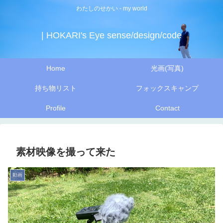
わたしのせかい - my world
| HOKARI's Eye sense/design/code
Home
光画(写真)
持ち物リスト
フォックスキャンプ
Profile
Contact
素材映像を撮って来た
動画