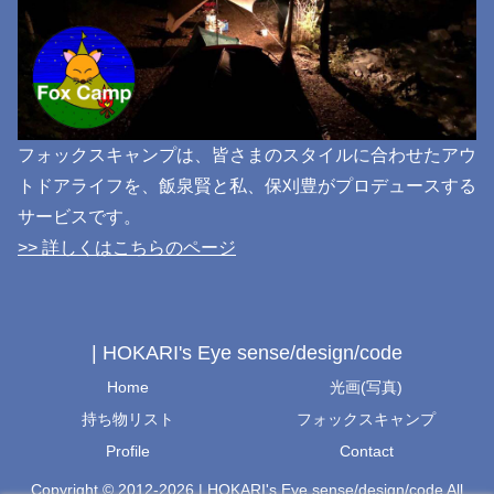
フォックスキャンプは、皆さまのスタイルに合わせたアウ
トドアライフを、飯泉賢と私、保刈豊がプロデュースする
サービスです。
>> 詳しくはこちらのページ
| HOKARI's Eye sense/design/code
Home
光画(写真)
持ち物リスト
フォックスキャンプ
Profile
Contact
Copyright © 2012-2026 | HOKARI's Eye sense/design/code All