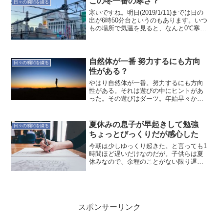
この冬一番の寒さ？
日々の瞬間を綴る
寒いですね。明日(2019/1/11)までは日の
出が6時50分台というのもあります。いつ
もの場所で気温を見ると、なんと0℃寒い
訳です。風がない寒さなので、この寒さ
は好きな方ですが、やはり暖かい方が良
い。ただ、この時期の暖かさは花粉との
トレー...
自然体が一番 努力するにも方向
日々の瞬間を綴る
性がある？
やはり自然体が一番。努力するにも方向
性がある。それは遊びの中にヒントがあ
った。その遊びはダーツ。年始早々から
ダーツをしたのですが、そこにいた方と
話していて無理な体勢で投げていること
に気付かされた。なんとなくこうでなけ
夏休みの息子が早起きして勉強
日々の瞬間を綴る
ればならないという思い込...
ちょっとびっくりだが感心した
今朝は少しゆっくり起きた。と言っても1
時間ほど遅いだけなのだが。子供らは夏
休みなので、余程のことがない限り遅く
まで寝ているのが常なんです。ところが
今朝は…なんと息子が机に向かって勉強
しているではないか！リビングに行き妻
とその話をしたら、だか...
スポンサーリンク