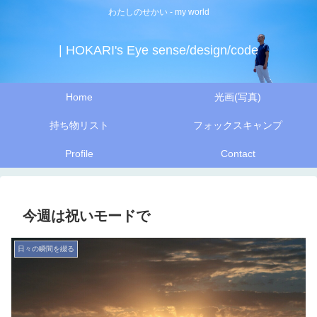
わたしのせかい - my world
| HOKARI's Eye sense/design/code
Home
光画(写真)
持ち物リスト
フォックスキャンプ
Profile
Contact
今週は祝いモードで
日々の瞬間を綴る