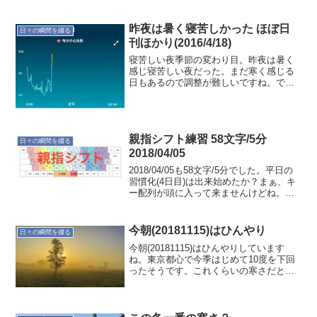
昨夜は暑く寝苦しかった ほぼ日
日々の瞬間を綴る
刊ほかり(2016/4/18)
寝苦しい夜季節の変わり目。昨夜は暑く
感じ寝苦しい夜だった。まだ寒く感じる
日もあるので調整が難しいですね。で
は"睡眠と体調"の記録です。本日(4/18)の
定点観測 就寝時間:00:01 起床時間:06:39
睡眠時間:5時間51分 就寝前行動...
親指シフト練習 58文字/5分
日々の瞬間を綴る
2018/04/05
2018/04/05も58文字/5分でした。平日の
習慣化(4日目)は出来始めたか？まぁ、キ
ー配列が頭に入って来ませんけどね。た
だ、ローマ字入力が面倒な感じがしてき
たような、そうでないような…
今朝(20181115)はひんやり
日々の瞬間を綴る
今朝(20181115)はひんやりしています
ね。東京都心で今季はじめて10度を下回
ったそうです。これくらいの寒さだと気
持ちいい感じです。徐々に気温が下がっ
ていって冬本番になると家に閉じこもっ
てしまいます。最近はトレーニングの習
慣がないので、...