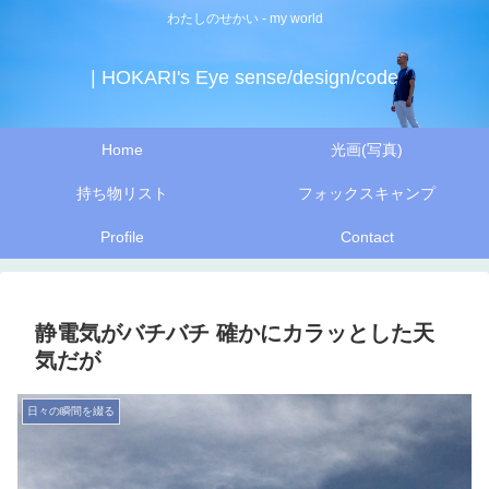
わたしのせかい - my world
| HOKARI's Eye sense/design/code
Home
光画(写真)
持ち物リスト
フォックスキャンプ
Profile
Contact
静電気がバチバチ 確かにカラッとした天
気だが
日々の瞬間を綴る