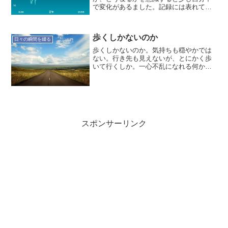
で変化があるました。記録には表れてい
ません。では記録です。本日(3/29)の記録
就寝時間:01:56 起床時間:07:06 睡眠時
間:4時間57分 就寝前行動:インタ...
歩くしかないのか
日々の瞬間を綴る
歩くしかないのか。気持ちも穏やかでは
ない。行き先も見えないが、とにかく歩
いて行くしか。一心不乱になれる何かを
探せれば良いのだが。「放てば手に満て
り」好きな言葉だが、そんなに単純なも
のではない。心に大きく開いた穴。この
穴を塞ぐのは容易ではない...
スポンサーリンク