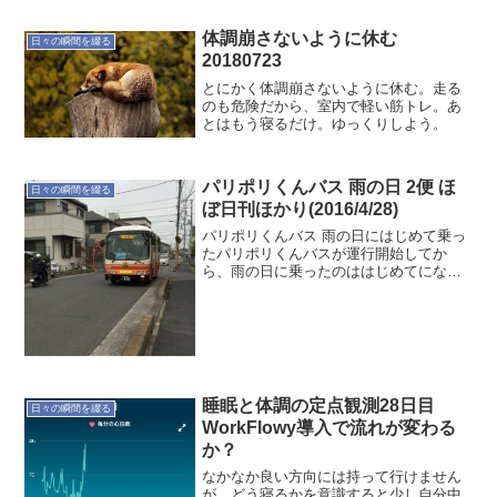
た。駅周辺にスーパーなどないと不便な
のでよかったです。同じ高架下にあった
体調崩さないように休む
日々の瞬間を綴る
コンビニやパン...
20180723
とにかく体調崩さないように休む。走る
のも危険だから、室内で軽い筋トレ。あ
とはもう寝るだけ。ゆっくりしよう。
パリポリくんバス 雨の日 2便 ほ
日々の瞬間を綴る
ぼ日刊ほかり(2016/4/28)
パリポリくんバス 雨の日にはじめて乗っ
たパリポリくんバスが運行開始してか
ら、雨の日に乗ったのははじめてになり
ます。普段のルートも雨の日になると自
転車族が乗るので混みます。パリポリく
んバスも例外ではなかったようで混んで
いました。小型バスという...
睡眠と体調の定点観測28日目
日々の瞬間を綴る
WorkFlowy導入で流れが変わる
か？
なかなか良い方向には持って行けません
が、どう寝るかを意識すると少し自分中