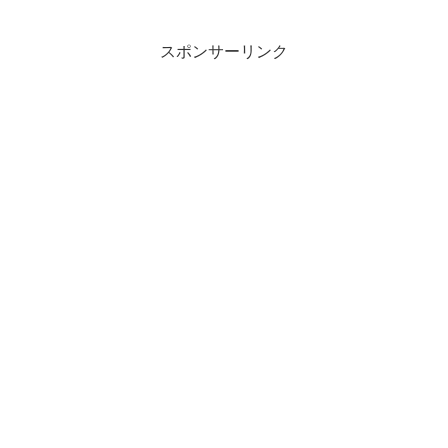
うしたものかと考えています。なぜこん
なことを考えているかという...
スポンサーリンク