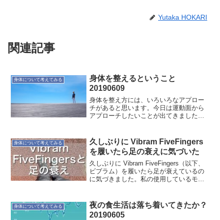
Yutaka HOKARI
関連記事
身体を整えるということ
身体について考えてみる
20190609
身体を整え方には、いろいろなアプロー
チがあると思います。今日は運動面から
アプローチしたいことが出てきました。
半年ぶりくらいにゴルフをしました。先
月、ベアフットマラソン(裸足マラソン)大
会には出ましたが、最近、定期的な運動
久しぶりに Vibram FiveFingers
身体について考えてみる
をしていません。年齢...
を履いたら足の衰えに気づいた
久しぶりに Vibram FiveFingers（以下、
ビブラム）を履いたら足が衰えているの
に気づきました。私の使用しているモデ
ルが古いこともあって、雨の日や寒い日
はビブラムは履きません。Vibram
FiveFingers（ビブラム）は、...
夜の食生活は落ち着いてきたか？
身体について考えてみる
20190605