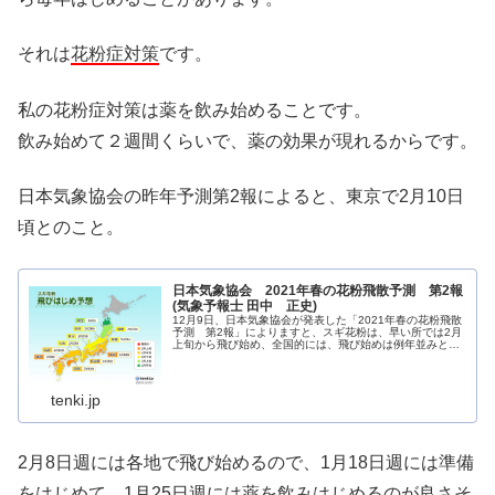
それは
花粉症対策
です。
私の花粉症対策は薬を飲み始めることです。
飲み始めて２週間くらいで、薬の効果が現れるからです。
日本気象協会の昨年予測第2報によると、東京で2月10日
頃とのこと。
日本気象協会 2021年春の花粉飛散予測 第2報
(気象予報士 田中 正史)
12月9日、日本気象協会が発表した「2021年春の花粉飛散
予測 第2報」によりますと、スギ花粉は、早い所では2月
上旬から飛び始め、全国的には、飛び始めは例年並みとな
るでしょう。飛散量は、広い範囲で例年より少なく、九州
は非常に少ない見込みです...
tenki.jp
2月8日週には各地で飛び始めるので、1月18日週には準備
をはじめて、1月25日週には薬を飲みはじめるのが良さそ