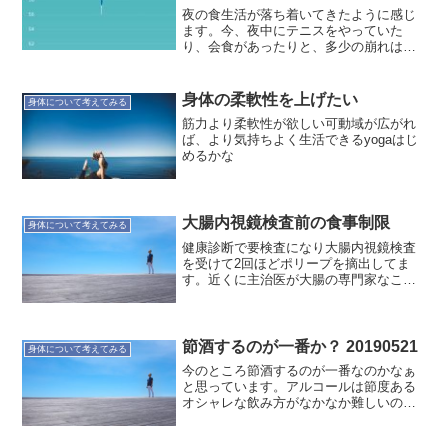
夜の食生活が落ち着いてきたように感じ
ます。今、夜中にテニスをやっていた
り、会食があったりと、多少の崩れはあ
ります。それでも夜の遅い時間の食が少
ない状況に慣れてきたからだと思いま
す。あとは睡眠が良い方向に向かってい
身体の柔軟性を上げたい
身体について考えてみる
けば最高ですね。
筋力より柔軟性が欲しい可動域が広がれ
ば、より気持ちよく生活できるyogaはじ
めるかな
大腸内視鏡検査前の食事制限
身体について考えてみる
健康診断で要検査になり大腸内視鏡検査
を受けて2回ほどポリープを摘出してま
す。近くに主治医が大腸の専門家なこと
もあり、定期的に検診受けるのが良いと
いうことで検査を受けています。で、明
日は2年ぶり5回目か6回目の検査です。検
査より食事制限の方が...
節酒するのが一番か？ 20190521
身体について考えてみる
今のところ節酒するのが一番なのかなぁ
と思っています。アルコールは節度ある
オシャレな飲み方がなかなか難しいの
で、昔は、一度、断酒する方に大きく振
った方が楽でした。それも難しいのでど