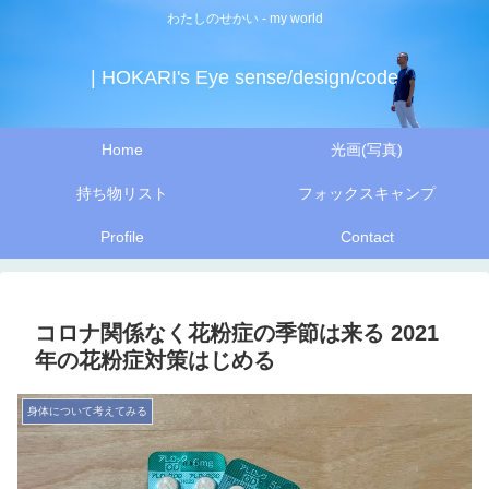
わたしのせかい - my world
| HOKARI's Eye sense/design/code
Home
光画(写真)
持ち物リスト
フォックスキャンプ
Profile
Contact
コロナ関係なく花粉症の季節は来る 2021
年の花粉症対策はじめる
身体について考えてみる