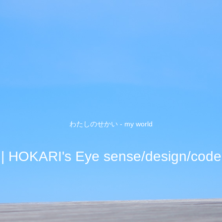
わたしのせかい - my world
| HOKARI's Eye sense/design/code