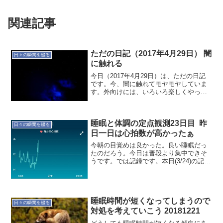
関連記事
ただの日記（2017年4月29日） 闇
日々の瞬間を綴る
に触れる
今日（2017年4月29日）は、ただの日記
です。今、闇に触れてモヤモヤしていま
す。外向けには、いろいろ楽しくやって
いるように見えるようで…それはそれで
成功ですけどね。この数ヶ月、同じ気持
ちです。納得するところと、矛盾してい
睡眠と体調の定点観測23日目 昨
るところで行き来し...
日々の瞬間を綴る
日一日は心拍数が高かったぁ
今朝の目覚めは良かった。良い睡眠だっ
たのだろう。今日は普段より集中できそ
うです。では記録です。本日(3/24)の記録
就寝時間:00:31起床時間:07:01睡眠時間:6
時間23分就寝前行動:インターネット就寝
前飲食:ハイボール 350ml ...
睡眠時間が短くなってしまうので
日々の瞬間を綴る
対処を考えていこう 20181221