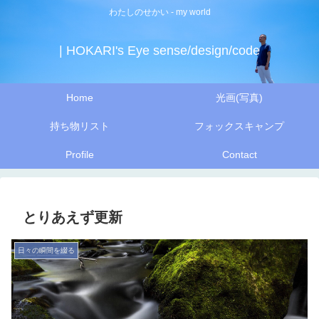
わたしのせかい - my world
| HOKARI's Eye sense/design/code
Home
光画(写真)
持ち物リスト
フォックスキャンプ
Profile
Contact
とりあえず更新
日々の瞬間を綴る