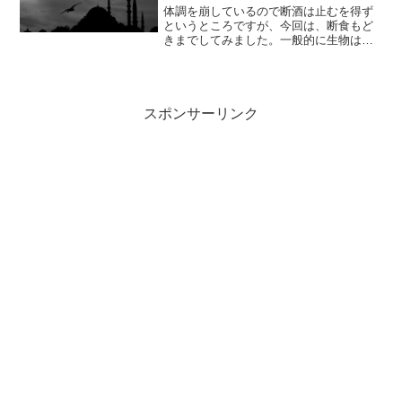
体調を崩しているので断酒は止むを得ず
というところですが、今回は、断食もど
きまでしてみました。一般的に生物は病
気になると食欲が減退します。食べ物を
食べて消化しなければならないエネルギ
ーを免疫力向上の方へ舵取りするからだ
そうです。最近の私の場合...
スポンサーリンク