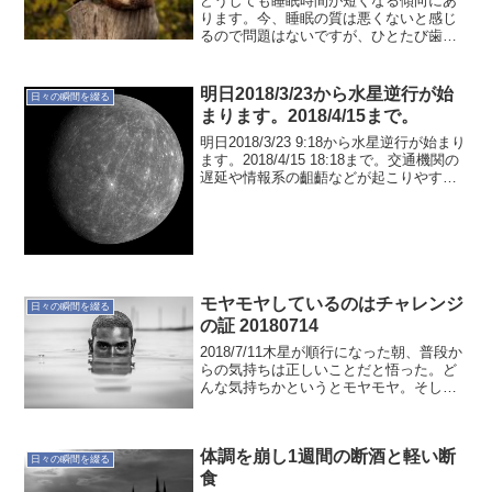
どうしても睡眠時間が短くなる傾向にあ
ります。今、睡眠の質は悪くないと感じ
るので問題はないですが、ひとたび歯車
がズレたらガタっと崩れそうです。あと1
時間ほど睡眠時間を取りたいですね。今
のところ思いつくのは早寝。早寝するた
明日2018/3/23から水星逆行が始
日々の瞬間を綴る
めのパターンを見つける...
まります。2018/4/15まで。
明日2018/3/23 9:18から水星逆行が始まり
ます。2018/4/15 18:18まで。交通機関の
遅延や情報系の齟齬などが起こりやすい
と言われています。普段より余裕を持っ
て行動していきましょう〜
モヤモヤしているのはチャレンジ
日々の瞬間を綴る
の証 20180714
2018/7/11木星が順行になった朝、普段か
らの気持ちは正しいことだと悟った。ど
んな気持ちかというとモヤモヤ。そして
そのモヤモヤはチャレンジしていること
の証なんだと。まぁ、今のところモヤモ
ヤとしか表現のしようがないからモヤモ
体調を崩し1週間の断酒と軽い断
ヤと言っている...
日々の瞬間を綴る
食