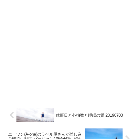
休肝日と心拍数と睡眠の質 20190703
エーワン(A-one)のラベル屋さんが差し込
み印刷に対応 バージョン10Web版に惚れ