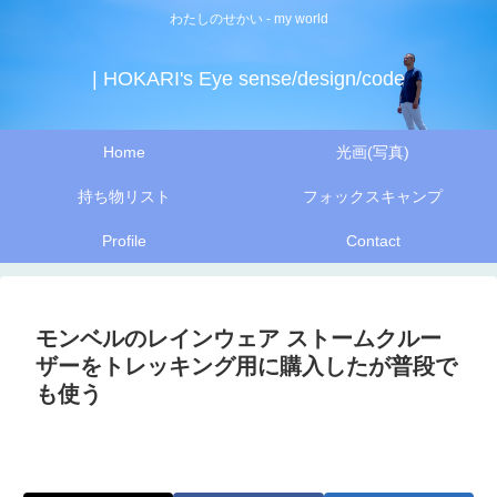
わたしのせかい - my world
| HOKARI's Eye sense/design/code
Home
光画(写真)
持ち物リスト
フォックスキャンプ
Profile
Contact
モンベルのレインウェア ストームクルー
ザーをトレッキング用に購入したが普段で
も使う