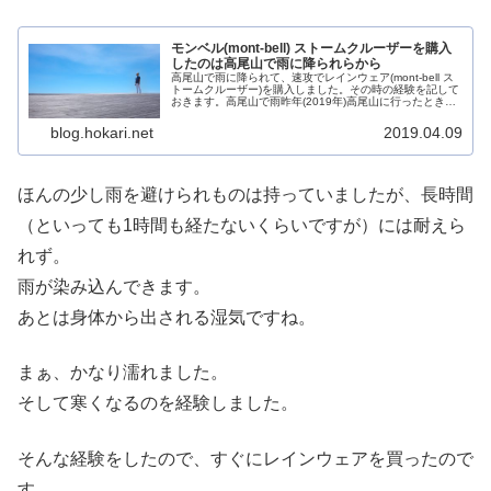
モンベル(mont-bell) ストームクルーザーを購入
したのは高尾山で雨に降られらから
高尾山で雨に降られて、速攻でレインウェア(mont-bell ス
トームクルーザー)を購入しました。その時の経験を記して
おきます。高尾山で雨昨年(2019年)高尾山に行ったときの
こと。しっかり記録していないので、うっすらした記憶
で、山行中は雨...
blog.hokari.net
2019.04.09
ほんの少し雨を避けられものは持っていましたが、長時間
（といっても1時間も経たないくらいですが）には耐えら
れず。
雨が染み込んできます。
あとは身体から出される湿気ですね。
まぁ、かなり濡れました。
そして寒くなるのを経験しました。
そんな経験をしたので、すぐにレインウェアを買ったので
す。