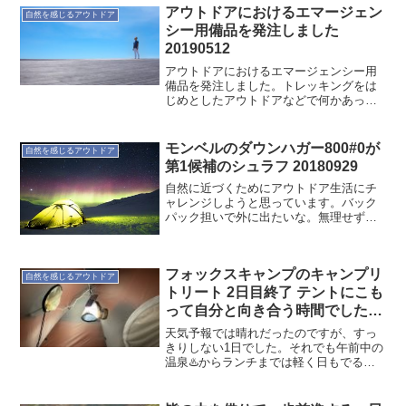
でもなんとかなりました。片側はふた結
アウトドアにおけるエマージェン
自然を感じるアウトドア
びといわれるトゥー...
シー用備品を発注しました
20190512
アウトドアにおけるエマージェンシー用
備品を発注しました。トレッキングをは
じめとしたアウトドアなどで何かあった
場合のものです。何があれば良いか、使
えるかは、これから少しずつ学んでいき
ます。
モンベルのダウンハガー800#0が
自然を感じるアウトドア
第1候補のシュラフ 20180929
自然に近づくためにアウトドア生活にチ
ャレンジしようと思っています。バック
パック担いで外に出たいな。無理せずゆ
っくり進めて行きたい。まず今はシュラ
フ。睡眠が一番大切ですからね。寒いの
は嫌いですし、いろいろ情報収集してい
フォックスキャンプのキャンプリ
ると、寒さをどう防ぐのか...
自然を感じるアウトドア
トリート 2日目終了 テントにこも
って自分と向き合う時間でした
20190420
天気予報では晴れだったのですが、すっ
きりしない1日でした。それでも午前中の
温泉♨️からランチまでは軽く日もでる感
じでした。しかしキャンプ場に戻るころ
には風が強く吹いて野外で活動する感じ
ではなかった。もうテントにこもって自