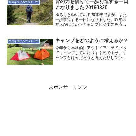
皆の力を借りて一歩前進する一日
自然を感じるアウトドア
分と向き合う時間にし...
になりました 20190320
ゆるりと動いている2019年ですが、また
一歩前進する一日になりました。昨年の
友人がはじめたキャンプビジネスを応援
する形で、僕自身もアウトドアライフを
楽しみながら取り組んでいく年です。普
段の生活の慌ただしさをリセットし、自
キャンプをどのように考えるか？
自然を感じるアウトドア
らのステップアップが...
今年から本格的にアウトドアに出ていっ
てキャンプしていたりするのですが、キ
ャンプとは何だろうと考えたりしていま
す。堅苦しく考えている訳ではないので
すけど。定義としては欲しいところ。そ
こでやはりフリー百科事典『ウィキペデ
ィア（Wikipedia...
スポンサーリンク