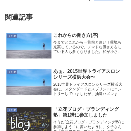
関連記事
これからの働き方(序)
その他
今までとこれから一昔前と違いIT環境も
充実しているので、ノマドな働き方をし
ている人も多くなりました。私が小さい
頃から触れてきた環境の移り変わりとこ
れからの働き方を考えて見たいと思いま
す。日本人の意識私が独立する前の話
し・・・USから来たエン...
あぁ、2015世界トライアスロン
その他
シリーズ横浜大会〜
2015世界トライアスロンシリーズ横浜大
会に、スタンダードとスプリントにエン
トリーしていましたが、抽選ハズレまし
た。
「立花ブログ・ブランディング
その他
塾」第1講に参加しました
そうだ”立花ブログ・ブランディング塾”に
参加しよう！に書いたように、タチさん