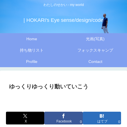
わたしのせかい - my world
| HOKARI's Eye sense/design/code
Home
光画(写真)
持ち物リスト
フォックスキャンプ
Profile
Contact
ゆっくりゆっくり動いていこう
X
Facebook
はてブ
0
0