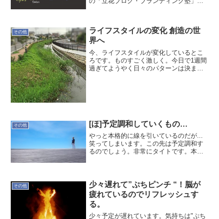
の「立花ブログ・ブランディング塾」に
参加しています。2016/2/14(日)に休日コ
ースの第1講が開催されました。タチさん
の講座についてのブログはこちら6ヶ月連
ライフスタイルの変化 創造の世
続の...
その他
界へ
今、ライフスタイルが変化しているとこ
ろです。ものすごく激しく。今日で1週間
過ぎてようやく日々のパターンは決まっ
たかなという感じ。睡眠まずはじめに決
めたのは睡眠。21時から23時くらいまで
に就寝、6時くらいに起床というパター
ン。今週はほぼこの...
[ほ]予定調和していくもの…
その他
やっと本格的に線を引いているのだが...
笑ってしまいます。この先は予定調和す
るのでしょう。非常にタイトです。本日
締め切りのリクエスト(数100台超のサー
バ構築)が一つも届いていません。この時
点で笑える。--ほかりゆたか
少々遅れて”ぷちピンチ “！脳が
その他
疲れているのでリフレッシュす
る。
少々予定が遅れています。気持ちは"ぷち