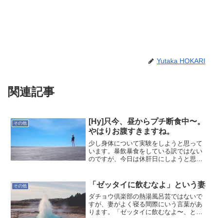
Yutaka HOKARI
関連記事
[Hy]只今、昼からプチ断食中〜。
その他
やはりお腹すきますね。
少し身体について実験をしようと思って
います。暴飲暴食をしている訳ではない
のですが、今日は休肝日にしようと思っ
たついでに、内臓さんを少し休ませてあ
げたいと考えました。高々24時間ほどで
はありますが、多少は身体の疲れも癒せ
「ゼッタイに飲むなよ」という妻
その他
ますかね。あとは明日の...
ダチョウ倶楽部の熱湯風呂芸ではないで
すが、妻がよく寝る間際にいう言葉があ
ります。「ゼッタイに飲むなよ〜、とっ