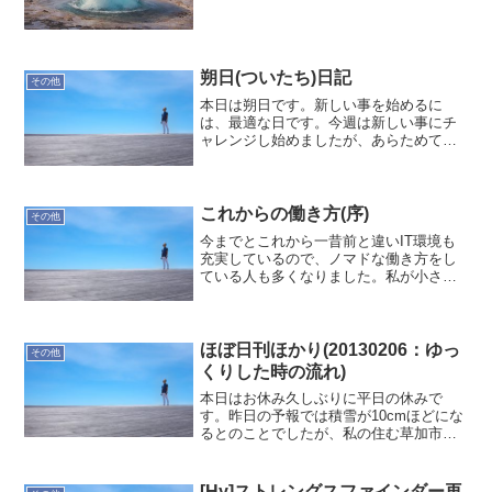
てあるビールをゼッタイに飲むなよ〜」
って。いやぁ〜、冷蔵庫にビールあるの
知らないし。言われなければ、そのまま
寝ているのに。まぁ、飲め...
朔日(ついたち)日記
その他
本日は朔日です。新しい事を始めるに
は、最適な日です。今週は新しい事にチ
ャレンジし始めましたが、あらためてス
タートしたいと思います。先ずは神田明
神にて...
これからの働き方(序)
その他
今までとこれから一昔前と違いIT環境も
充実しているので、ノマドな働き方をし
ている人も多くなりました。私が小さい
頃から触れてきた環境の移り変わりとこ
れからの働き方を考えて見たいと思いま
す。日本人の意識私が独立する前の話
し・・・USから来たエン...
ほぼ日刊ほかり(20130206：ゆっ
その他
くりした時の流れ)
本日はお休み久しぶりに平日の休みで
す。昨日の予報では積雪が10cmほどにな
るとのことでしたが、私の住む草加市で
は積もることはありませんでした。天気
も雪は降ったものの大きく崩れなかった
ので、予定していた用事も無事終了。良
[Hy]ストレングスファインダー再