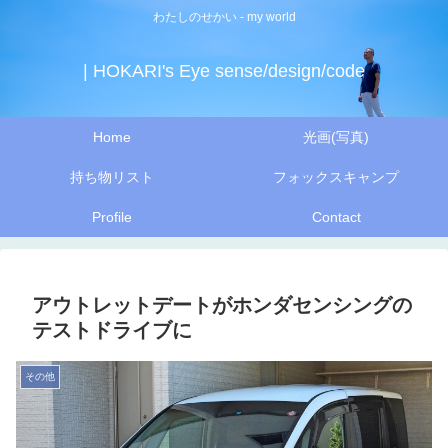
わたしのせかい - my world
| HOKARI's Eye sense/design/code
Home
光画(写真)
持ち物リスト
フォックスキャンプ
Profile
Contact
アウトレットデートがホンダセンシングの
テストドライブに
その他