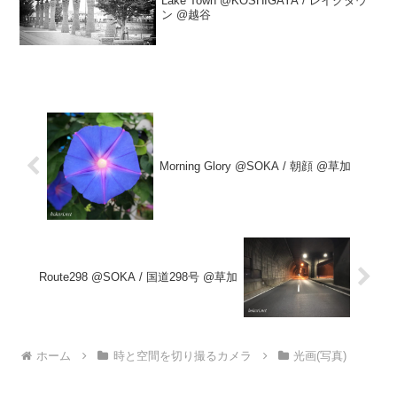
Lake Town @KOSHIGAYA / レイクタウ
ン @越谷
Morning Glory @SOKA / 朝顔 @草加
Route298 @SOKA / 国道298号 @草加
ホーム
時と空間を切り撮るカメラ
光画(写真)