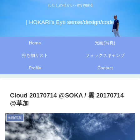
わたしのせかい - my world
| HOKARI's Eye sense/design/code
Home
光画(写真)
持ち物リスト
フォックスキャンプ
Profile
Contact
Cloud 20170714 @SOKA / 雲 20170714
@草加
光画(写真)