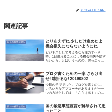
Yutaka HOKARI
関連記事
とりあえずね 少しだけ進めたよ
日々の瞬間を綴る
機会損失にならないようにね
ビジネスとして考えるなら注力すべき
時。1日遅れることによる機会損失を防ぎ
たいから。とはいうものの、突っ走って
も始まらないので？ゆるりと進めてま
す。本気出してもらうためにね。
ブログ書くための一案 さらけ出
日々の瞬間を綴る
せ! 端折るな! 20190802
今日の学びでした。ブログを書くのに、
いろいろなアプローチがありますが〜一
つの方法としては、「さらけ出す」のも
あり。その場合、思考の過程などを端折
ると伝わらなくなる。まとめきって、ド
ヤって出したいところですが、なかなか
国の緊急事態宣言が解除されて思
日々の瞬間を綴る
難しいところもあり。ここ...
ったこと