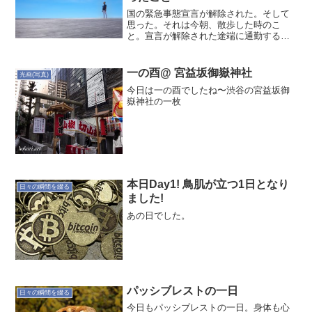
国の緊急事態宣言が解除された。そして
思った。それは今朝、散歩した時のこ
と。宣言が解除された途端に通勤する人
が増えた。普段の何パーセントまで通常
勤務に戻ったのだろうか？リモートワー
クしていて考えていたことだが、会社な
一の酉@ 宮益坂御嶽神社
光画(写真)
どの物理的な器が必要なのだ...
今日は一の酉でしたね〜渋谷の宮益坂御
嶽神社の一枚
本日Day1! 鳥肌が立つ1日となり
日々の瞬間を綴る
ました!
あの日でした。
パッシブレストの一日
日々の瞬間を綴る
今日もパッシブレストの一日。身体も心