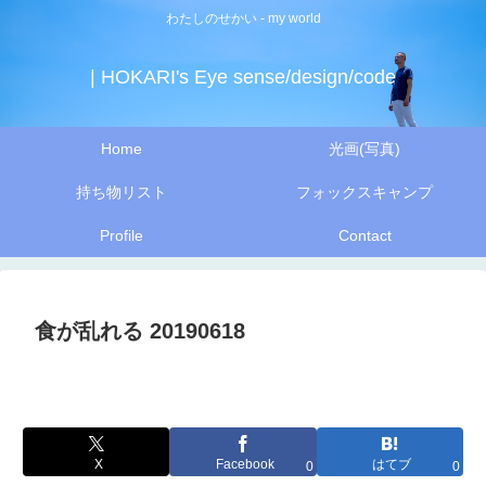
わたしのせかい - my world
| HOKARI's Eye sense/design/code
Home
光画(写真)
持ち物リスト
フォックスキャンプ
Profile
Contact
食が乱れる 20190618
X
Facebook
はてブ
0
0