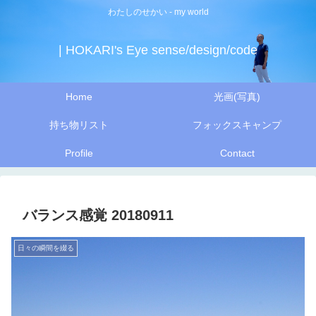
わたしのせかい - my world
| HOKARI's Eye sense/design/code
Home
光画(写真)
持ち物リスト
フォックスキャンプ
Profile
Contact
バランス感覚 20180911
日々の瞬間を綴る