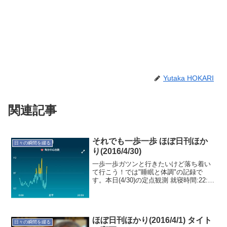
Yutaka HOKARI
関連記事
それでも一歩一歩 ほぼ日刊ほか
日々の瞬間を綴る
り(2016/4/30)
一歩一歩ガツンと行きたいけど落ち着い
て行こう！では"睡眠と体調"の記録で
す。本日(4/30)の定点観測 就寝時間:22:29
起床時間:05:48 睡眠時間:6時間24分 就寝
前行動:TV視聴 就寝前飲食:ビール350ml
x 3本 起床時...
ほぼ日刊ほかり(2016/4/1) タイト
日々の瞬間を綴る