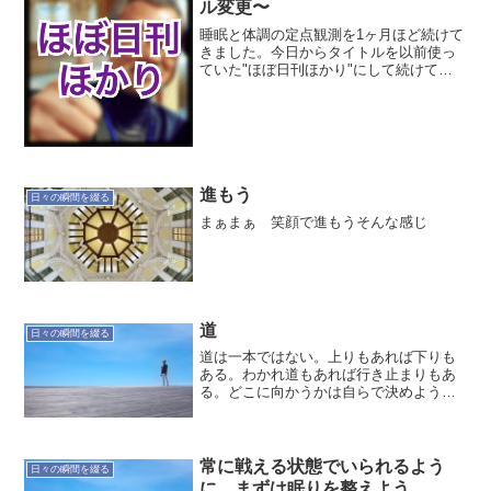
ル変更〜
睡眠と体調の定点観測を1ヶ月ほど続けて
きました。今日からタイトルを以前使っ
ていた"ほぼ日刊ほかり"にして続けて行
こうと思ってます。引き続き定点観測は
続けます。では本日の睡眠と体調の記録
です。本日(4/1)の定点観測 就寝時
間:01:33 起...
進もう
日々の瞬間を綴る
まぁまぁ 笑顔で進もうそんな感じ
道
日々の瞬間を綴る
道は一本ではない。上りもあれば下りも
ある。わかれ道もあれば行き止まりもあ
る。どこに向かうかは自らで決めよう。
目的地は一つではないから、目的地は自
分でしか決められない。道は自分で選ぼ
う。
常に戦える状態でいられるよう
日々の瞬間を綴る
に、まずは眠りを整えよう