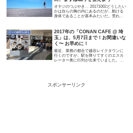
オヤジのつぶやき… 20171002どうしたい
かは自らの胸の内にあるのだが…動ける
身体であることが基本みたいだ。荒れた
生活が続いたからか、なかなか理想的な
生活には戻れそうにないんだな。特にア
ルコール系は止められない(笑ここまでく
2017年の「CONAN CAFE @ 埼
日々の瞬間を綴る
るとアル中な...
玉」は、5月7日まで！お間違いな
く〜 お早めに！
最近、業務の都合で越谷レイクタウンに
行くのですが、駅を降りてすぐのエスカ
レーター奥に行列が出来ていました。見
てみると「DETECTIVE CONAN CAFE」
とありました。TVアニメは何気に観てい
たりするので、気になったので、ちょっ
と調べ...
スポンサーリンク