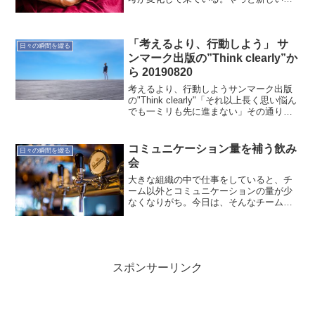
とへの準備が整い始めている感じ。もっ
とこの感覚を磨こう。ということで今日
は禁酒。
「考えるより、行動しよう」 サ
日々の瞬間を綴る
ンマーク出版の”Think clearly”か
ら 20190820
考えるより、行動しようサンマーク出版
の"Think clearly"「それ以上長く思い悩ん
でも一ミリも先に進まない」その通り
だ！と思う。動かないと！
コミュニケーション量を補う飲み
日々の瞬間を綴る
会
大きな組織の中で仕事をしていると、チ
ーム以外とコミュニケーションの量が少
なくなりがち。今日は、そんなチーム間
での飲み会。いろいろ思う方向ありなの
で、それに応えられるようにしていきた
い。有意義な飲み会でした！
スポンサーリンク