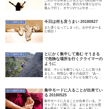
これからも希望しか見えない(笑山あり谷
あり、それが人生。皆の力を借りながら
進んで行く。オヤジのつぶやき…
20180221
今日は何も言うまい 20180827
日々の瞬間を綴る
また遅くなってしまった。おやすみ〜ま
た明日！
とにかく集中して進む そうまる
日々の瞬間を綴る
で危険な場所を行くクライマーの
ように
最近、テレビを観ていないことに気づき
ました。何気ない妻との会話で、"あ～、
そういえばしばらくテレビを観ていない
なぁ～"とね。少し広げてみると目の前の
仕事に直結する情報以外を遮断していま
すね。バックログは増える一方なので、
集中モードに入ることが出来てい
日々の瞬間を綴る
プライオリティーなど...
る 20180525
集中モードに入ることが出来ている。ア
ウトプットに関しては、まだまだだが思
考が変化して来ている。やっと新しいこ