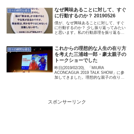
呼吸が浅くなる。その状況が慢性化する
と集中力や睡眠などに影...
なぜ興味あることに対して、すぐ
日々の瞬間を綴る
に行動するのか？ 20190526
僕が、なぜ興味あることに対して、すぐ
に行動するのか？ 少し振り返ってみたい
と思います。私の行動原理を振り返るき
っかけフォックスキャンプのキャンプリ
トリートの帰りの車内でかけられた言
葉。「すぐ行動しますね」と。僕自身は
これからの理想的な人生の在り方
日々の瞬間を綴る
意識していないので、そう...
を考えた三浦雄一郎・豪太親子の
トークショーでした
昨日(2019/02/20)、「MIURA
ACONCAGUA 2019 TALK SHOW」に参
加してきました。理想的な親子の在り方
や年老いてもチャレンジする気持ちに凄
く感銘を受けてきました。志は大切だな
ぁ〜今後、この記事はリライトしてい...
スポンサーリンク