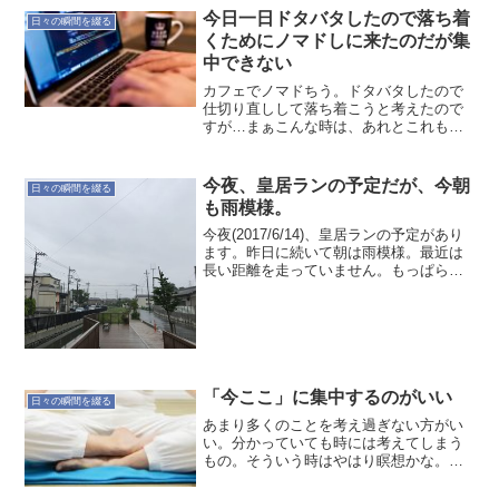
す。考えが堂々巡りにならないように、
今日一日ドタバタしたので落ち着
静かに早めにアウトプット...
日々の瞬間を綴る
くためにノマドしに来たのだが集
中できない
カフェでノマドちう。ドタバタしたので
仕切り直しして落ち着こうと考えたので
すが…まぁこんな時は、あれとこれもと
やろうとして進まない感がハンパない。
それでも進んだところはあるので、良し
としよう。イレギュラーな出来事だった
今夜、皇居ランの予定だが、今朝
日々の瞬間を綴る
のだから進んだ事がある事...
も雨模様。
今夜(2017/6/14)、皇居ランの予定があり
ます。昨日に続いて朝は雨模様。最近は
長い距離を走っていません。もっぱら
5km前後です。それもVibram(ビブラム)を
履いて。そのVibramは雨に弱いのです。
構造上、濡れやすいんですね。だか...
「今ここ」に集中するのがいい
日々の瞬間を綴る
あまり多くのことを考え過ぎない方がい
い。分かっていても時には考えてしまう
もの。そういう時はやはり瞑想かな。本
格的なものではなく1分くらいの深呼吸。
忙しい状況だったり緊張している場合に