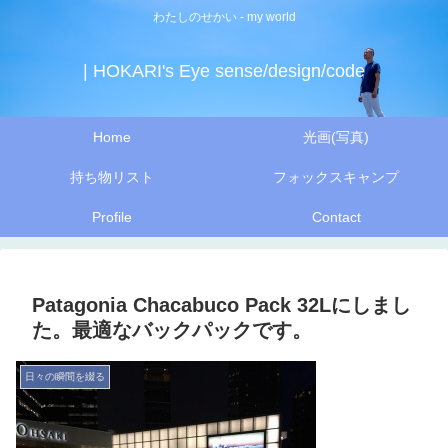
わたしのせかい - my world
| HOKARI's Eye sense/design/code
Home
光画(写真)
持ち物リスト
フォックスキャンプ
Profile
Contact
Patagonia Chacabuco Pack 32Lにしまし
た。最適なバックパックです。
日々の瞬間を綴る