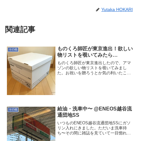
Yutaka HOKARI
関連記事
ものくろ師匠が東京進出！欲しい
その他
物リストを覗いてみたら…
ものくろ師匠が東京進出したので、アマ
ゾンの欲しい物リストを覗いてみまし
た。お祝いを贈ろうとか気の利いたこと
ではなく、どんな物が欲しいのかなとい
うただの興味本意です。しかしですよ、
トップの方にバンカーズボックスがある
じゃぁないですか！断捨離中...
給油・洗車中〜 @ENEOS越谷流
その他
通団地SS
いつものENEOS越谷流通団地SSにガソ
リン入れにきました。ただいま洗車待
ち〜その間に雑誌を見ていて一目惚れ値
段見てびっくり！