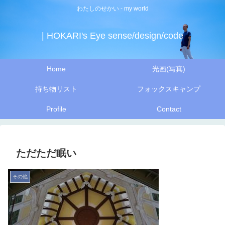
わたしのせかい - my world
| HOKARI's Eye sense/design/code
Home
光画(写真)
持ち物リスト
フォックスキャンプ
Profile
Contact
ただただ眠い
その他