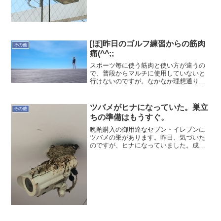
[ほ]昨日のゴルフ練習からの筋肉
その他
痛(^^;;
スポーツ毎に使う筋肉と使い方が違うの
で、普段からマルチに使用していないと
行けないのですが。なかなか理想通りに
は難しいので、どうしても筋肉痛になり
ますね。それでも1番の課題であったスウ
ェーを意識した筋肉痛であるからOK!--ほ
ツバメがヒナになっていた。巣立
その他
かりゆたか
ちの準備はもうすぐ。
晩酌購入の御用達なセブン・イレブンに
ツバメの巣があります。昨日、気づいた
のですが、ヒナになっていました。成長
が早いので直ぐ巣立ちになってしまいま
す。うちのヒナたちは、いつ巣立つのだ
ろうか？自ら進むべき道を早く見つけて
欲しい。