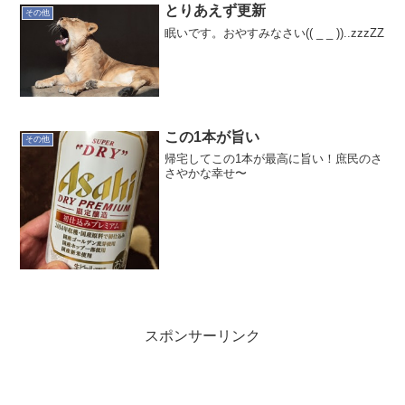
とりあえず更新
その他
眠いです。おやすみなさい(( _ _ ))..zzzZZ
この1本が旨い
その他
帰宅してこの1本が最高に旨い！庶民のさ
さやかな幸せ〜
スポンサーリンク