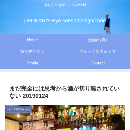
わたしのせかい - my world
| HOKARI's Eye sense/design/code
Home
光画(写真)
持ち物リスト
フォックスキャンプ
Profile
Contact
まだ完全には思考から酒が切り離されてい
ない 20190124
日々の瞬間を綴る