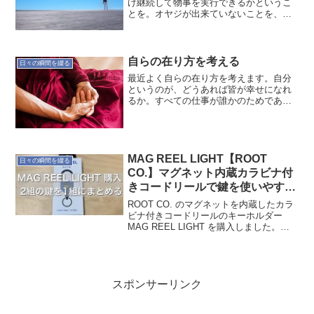
け継続して物事を実行できるかというこ
とを。オヤジが出来ていないことを、息
子には密かに与えようとしています。オ
ヤジがものに出来れば良いのですが...、
息子の時に花開けば、それはそれで良し
とします。その1つが...
自らの在り方を考える
日々の瞬間を綴る
最近よく自らの在り方を考えます。自分
というのが、どうあれば皆が幸せになれ
るか。すべての仕事が誰かのためであ
り、わざわざ〇〇の為といってする必要
はない気がしています。大義名分を掲げ
ると胡散臭く感じます。自分が気持ちよ
く働けるのが自然体なんじゃ...
MAG REEL LIGHT【ROOT
日々の瞬間を綴る
CO.】マグネット内蔵カラビナ付
きコードリールで鍵を使いやすく
する
ROOT CO. のマグネットを内蔵したカラ
ビナ付きコードリールのキーホルダー
MAG REEL LIGHT を購入しました。家
と車の鍵をひとつにまとめて使いやすく
しました。良くありそうなカラビナ付き
のコードリールですが、キーホルダー部
分と...
スポンサーリンク