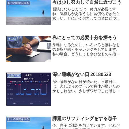
今は少し努力して自然に近づこう
日々の瞬間を綴る
習慣にならるまでは、努力が必要です
ね。気持ちがあるうちに習慣化できたら
嬉しい。とにかく努力して自然に近づこ
う
私にとっての必要十分を探そう
その他
身軽になるために、いろいろと無駄なも
のを取り除くチャレンジをしています。
私の場合、どうしても余分なものを抱え
ることが多くなりがちです。私にとって
の必要十分な物量などを探していきま
す。オヤジのつぶやき… でした。
20171025
深い睡眠がない日 20180523
光画(写真)
深い睡眠がない日が続いた。日曜日に
は、久しぶりのプールで身体が驚いたの
かもしれない。少しザワザワした感じは
あった。翌日も深い睡眠がないのだが、
理由がわからない。家飲みなのだが、飲
みすぎたのだろうか。で、昨夜は、深い
睡眠が戻った。久しぶりの禁...
課題のリフティングをする息子
日々の瞬間を綴る
今、息子に課題を与えています。どれだ