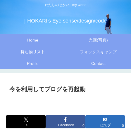
わたしのせかい - my world
| HOKARI's Eye sense/design/code
Home
光画(写真)
持ち物リスト
フォックスキャンプ
Profile
Contact
今を利用してブログを再起動
X
Facebook
はてブ
0
0