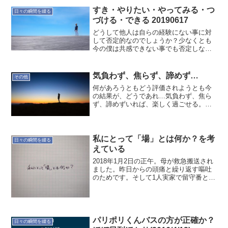
すき・やりたい・やってみる・つ
日々の瞬間を綴る
づける・できる 20190617
どうして他人は自らの経験にない事に対
して否定的なのでしょうか？少なくとも
今の僕は共感できない事でも否定しない
ようにしています。自分自信でもそうで
すが、経験しないと分からないことは多
いですから。だから多くの経験値を得る
気負わず、焦らず、諦めず…
その他
のが良いと思います。やっ...
何があろうともどう評価されようとも今
の結果が、どうであれ…気負わず、焦ら
ず、諦めずいれば、楽しく過ごせる。環
境、手法、技術などで、いくらでも変化
するから！
私にとって「場」とは何か？を考
日々の瞬間を綴る
えている
2018年1月2日の正午。母が救急搬送され
ました。昨日からの頭痛と繰り返す嘔吐
のためです。そして1人実家で留守番とな
りました。そんな状況の中、私にとって
「場」とは何か？を考えています。おか
しなものですね。冷静ではないのかもし
れませんが、実に...
パリポリくんバスの方が正確か？
日々の瞬間を綴る