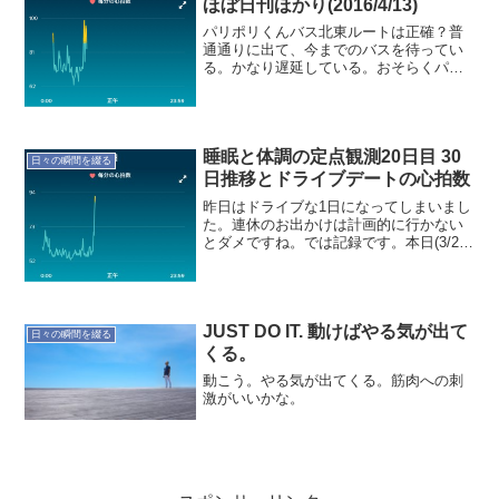
ほぼ日刊ほかり(2016/4/13)
パリポリくんバス北東ルートは正確？普
通通りに出て、今までのバスを待ってい
る。かなり遅延している。おそらくパリ
ポリくんバスは時間通りに来ているかな
ぁ。それにしても今日は遅い。明日から
はパリポリくんバスにしよう！では"睡眠
と体調"の記録です。本...
睡眠と体調の定点観測20日目 30
日々の瞬間を綴る
日推移とドライブデートの心拍数
昨日はドライブな1日になってしまいまし
た。連休のお出かけは計画的に行かない
とダメですね。では記録です。本日(3/21)
の記録就寝時間:22:58起床時間:08:44睡眠
時間:9時間23分就寝前行動:読書、インタ
ーネット就寝前飲食:ビール 3...
JUST DO IT. 動けばやる気が出て
日々の瞬間を綴る
くる。
動こう。やる気が出てくる。筋肉への刺
激がいいかな。