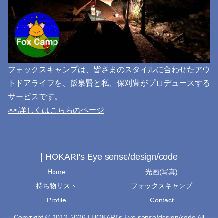
フォックスキャンプは、皆さまのスタイルに合わせたアウ
トドアライフを、飯泉賢と私、保刈豊がプロデュースする
サービスです。
>> 詳しくはこちらのページ
| HOKARI's Eye sense/design/code
Home
光画(写真)
持ち物リスト
フォックスキャンプ
Profile
Contact
Copyright © 2012-2026 | HOKARI's Eye sense/design/code All