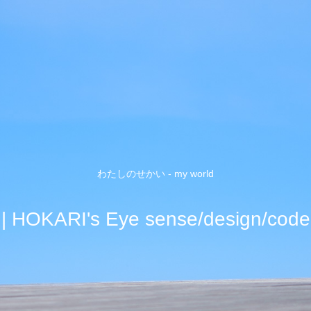
わたしのせかい - my world
| HOKARI's Eye sense/design/code