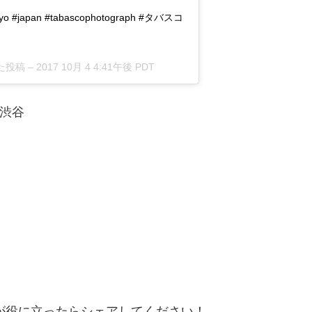
tokyo #japan #tabascophotograph #タバスコ
した投稿 –
2017 10月 4 4:41午後 PDT
 ＠渋谷
が役に立ったらシェアしてください！