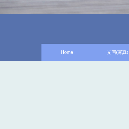
Home
光画(写真)