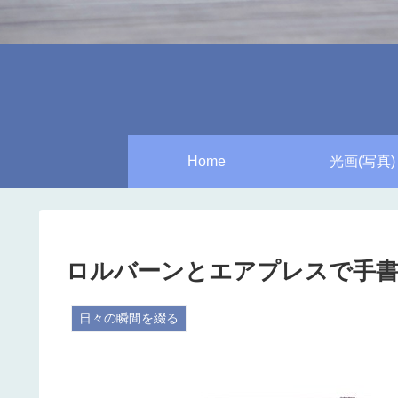
Home
光画(写真)
ロルバーンとエアプレスで手書
日々の瞬間を綴る