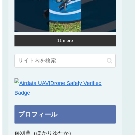
11 more
プロフィール
保刈豊（ほかりゆたか）