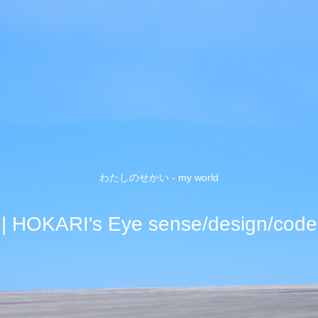
わたしのせかい - my world
| HOKARI's Eye sense/design/code