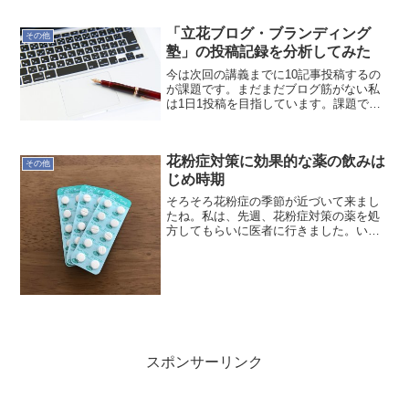
「立花ブログ・ブランディング
その他
塾」の投稿記録を分析してみた
今は次回の講義までに10記事投稿するの
が課題です。まだまだブログ筋がない私
は1日1投稿を目指しています。課題では
Facebookブループでは投稿したことを報
告するルールになっています。ですから
受講者がどれだけ投稿したかがわかりま
花粉症対策に効果的な薬の飲みは
す。その投稿...
その他
じめ時期
そろそろ花粉症の季節が近づいて来まし
たね。私は、先週、花粉症対策の薬を処
方してもらいに医者に行きました。いつ
ものアレロックを処方してもらい準備万
端。マスクも昨年の残りといただいたマ
スクで当面は乗り切れそうです。そんな
中、1/28(土)に日テ...
スポンサーリンク