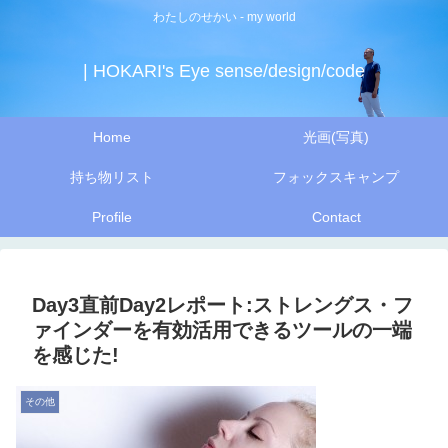
わたしのせかい - my world
| HOKARI's Eye sense/design/code
Home
光画(写真)
持ち物リスト
フォックスキャンプ
Profile
Contact
Day3直前Day2レポート:ストレングス・フ
ァインダーを有効活用できるツールの一端
を感じた!
その他