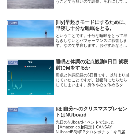
うことでも無いので調整。それにして
も…何か魔法はないかなぁ(´Д` )-- ほかり
ゆたか
[Hy]早起きモードにするために、
その他
早寝し十分な睡眠をとる。
ということです。十分な睡眠をとって早
起きしないとパフォーマンスに影響しま
す。なので早寝します。おやすみなさ
い。--ほかりゆたか
睡眠と体調の定点観測6日目 就寝
その他
前に何をするか
睡眠と体調記録の6日目です。以前より感
じていたことですが、就寝前にだらだら
してしまいます。身体や心を休めるタメ
のダラダラなら良いと思うのですが…今
はただの時間の浪費な気がしてます。何
か変えて行きたいなぁ。この場合のベイ
ビーステップは何が良い...
[ほ]自分へのクリスマスプレゼン
その他
トはNUboard
先日のNUboardイベントで知った
【Amazon.co.jp限定】CANSAY
NUboardB5判PPクロをポチっ！今日届い
ているはず！