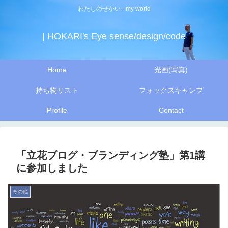
わたしのせかい - my world
| HOKARI's Eye sense/design/code
Home
光画(写真)
持ち物リスト
フォックスキャンプ
Profile
Contact
「立花ブログ・ブランディング塾」第1講
に参加しました
その他