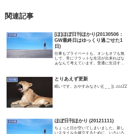
関連記事
[ほ]ほぼ日刊ほかり(20130506：
その他
GW最終日はゆっくり過ごせた1
日)
仕事もプライベートも、オンもオフも無
しで、常にフラットな生活が出来ればな
ぁなんて考えています。普通に生活する
と土日祝日なるものがあって、なかなか
フラットにはなりません。それが刺激に
なって面白いことも生まれるので、フラ
とりあえず更新
その他
ット過ぎてもいけませんね...
眠いです。おやすみなさい(( _ _ ))..zzzZZ
ほぼ日刊ほかり (20121111)
その他
ちょっと日が空いてしまいました。新し
いスタイルを確立するために、いろいろ