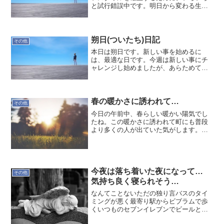
と試行錯誤中です。明日から変わる生活
スタイルを構築して行きます。
朔日(ついたち)日記
その他
本日は朔日です。新しい事を始めるに
は、最適な日です。今週は新しい事にチ
ャレンジし始めましたが、あらためてス
タートしたいと思います。先ずは神田明
神にて...
春の暖かさに誘われて…
その他
今日の午前中、春らしい暖かい陽気でし
たね。この暖かさに誘われて町にも普段
より多くの人が出ていた気がします。立
春も過ぎたので暖かい日も多くなり活動
的に！私もゆっくり活動中です。今は曇
っていて、明日は嵐の予報…
今夜は落ち着いた夜になって…
その他
気持ち良く寝られそう…
なんてことないただの独り言バスのタイ
ミングが悪く最寄り駅からビブラムで歩
くいつものセブンイレブンでビールとつ
まみを買い帰宅後、少しゆるりとし風呂