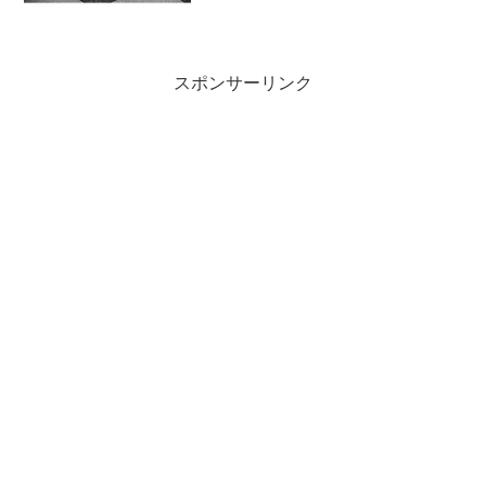
に入って白湯を飲んでこれを書いている
Slpro X でもう少し早く寝るつもりだった
が良しとしよう...
スポンサーリンク