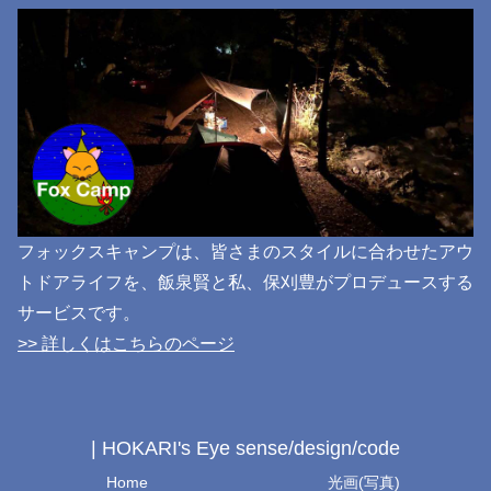
フォックスキャンプは、皆さまのスタイルに合わせたアウ
トドアライフを、飯泉賢と私、保刈豊がプロデュースする
サービスです。
>> 詳しくはこちらのページ
| HOKARI's Eye sense/design/code
Home
光画(写真)