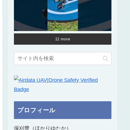
11 more
プロフィール
保刈豊（ほかりゆたか）