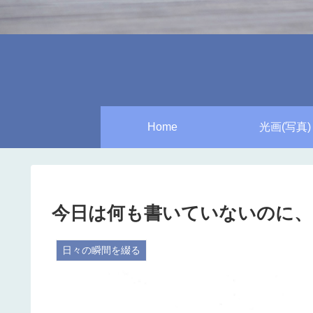
Home
光画(写真)
今日は何も書いていないのに
日々の瞬間を綴る