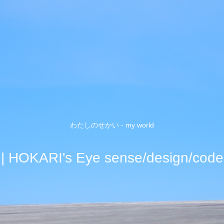
わたしのせかい - my world
| HOKARI's Eye sense/design/code