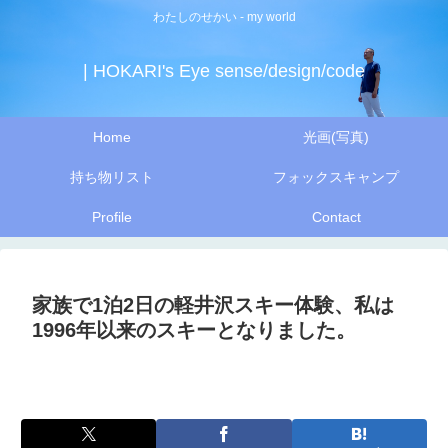
わたしのせかい - my world
| HOKARI's Eye sense/design/code
Home
光画(写真)
持ち物リスト
フォックスキャンプ
Profile
Contact
家族で1泊2日の軽井沢スキー体験、私は
1996年以来のスキーとなりました。