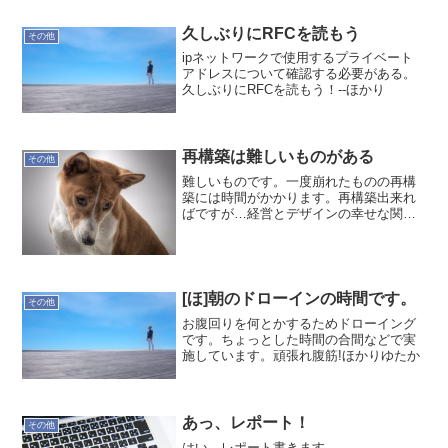
久しぶりにRFCを読もう
その他
ipネットワークで使用するプライベート
アドレスについて確認する必要がある。
久しぶりにRFCを読もう！--ほかり
再構築は難しいものがある
その他
難しいものです。一度崩れたものの再構
築には時間がかかります。再構築出来れ
ばですが…経営とデザインの幸せな関係
posted with amazlet at 17.04.09中川 淳日
経BP社売り上げランキング:
13,046Amazon.co...
[ほ]朝のドローインの時間です。
その他
お腹回りを何とかするためドローイング
です。ちょっとした時間の合間などで実
施しています。頑張れ腹筋!ほかりゆたか
あっ、レポート！
その他
はい。レポート書きます。