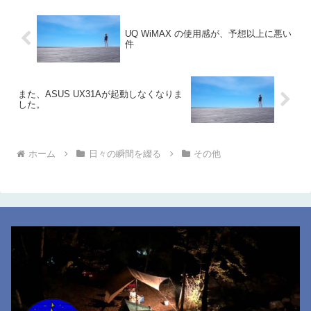
UQ WiMAX の使用感が、予想以上に悪い
件
また、ASUS UX31Aが起動しなくなりま
した。
ホーム
日々の瞬間を綴る
その他