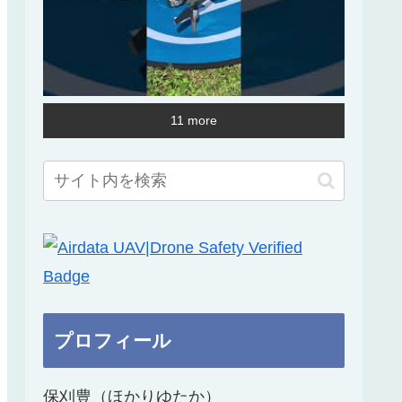
11 more
プロフィール
保刈豊（ほかりゆたか）