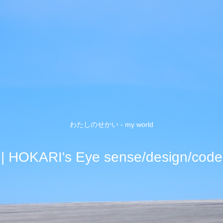
わたしのせかい - my world
| HOKARI's Eye sense/design/code