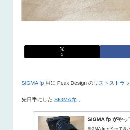
X
SIGMA fp
用に Peak Design の
リストストラップ 
先日手にした
SIGMA fp
。
SIGMA fp がや
SIGMA fp がやって