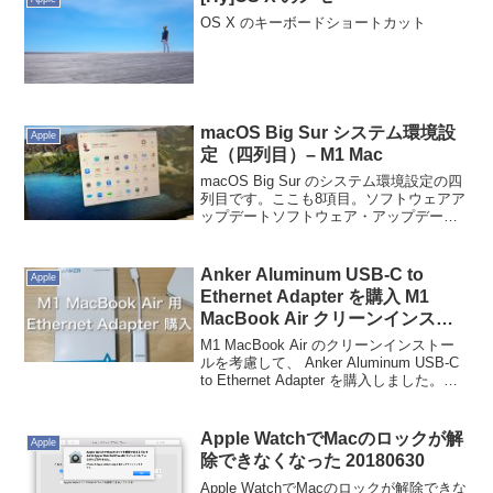
OS X のキーボードショートカット
macOS Big Sur システム環境設
Apple
定（四列目）– M1 Mac
macOS Big Sur のシステム環境設定の四
列目です。ここも8項目。ソフトウェアア
ップデートソフトウェア・アップデート
です。とりあえず、ここでは「Macを自
動的に最新の状態に保つ」にはチェック
をいれません。別途、設定しようと思い
Anker Aluminum USB-C to
Apple
ます。...
Ethernet Adapter を購入 M1
MacBook Air クリーンインスト
ール用
M1 MacBook Air のクリーンインストー
ルを考慮して、 Anker Aluminum USB-C
to Ethernet Adapter を購入しました。カ
ラーは、シルバーとグレーがあります。
Anker の Ethernet Ad...
Apple WatchでMacのロックが解
Apple
除できなくなった 20180630
Apple WatchでMacのロックが解除できな