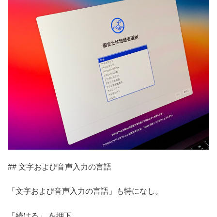
## 文字および音声入力の言語
「文字および音声入力の言語」も特になし。
「続ける」 を押下。