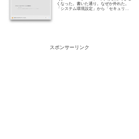
くなった。書いた通り。なぜか外れた。
「システム環境設定」から「セキュリテ
ィとプライバシー」を確認する
と、"Apple WatchでこのMacのロックを
解除できるようにする"が外れている。チ
ェ...
スポンサーリンク