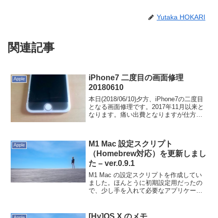
Yutaka HOKARI
関連記事
iPhone7 二度目の画面修理
Apple
20180610
本日(2018/06/10)夕方、iPhone7の二度目
となる画面修理です。2017年11月以来と
なります。痛い出費となりますが仕方な
いですね。今までスマホ裸族だったので
すが、しばらくバンパー着けることにし
ました。もうApple Careも...
M1 Mac 設定スクリプト
Apple
（Homebrew対応）を更新しまし
た – ver.0.9.1
M1 Mac の設定スクリプトを作成してい
ました。ほんとうに初期設定用だったの
で、少し手を入れて必要なアプリケーシ
ョンのインストールをできるようにしま
した。追加した内容Homebrew 導入
GitHub から設定ファイル取得brew bun...
[Hy]OS X のメモ
Apple