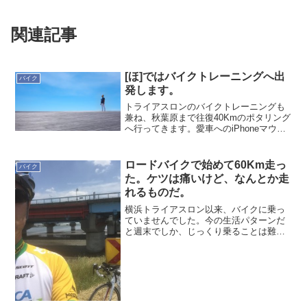
関連記事
[ほ]ではバイクトレーニングへ出
バイク
発します。
トライアスロンのバイクトレーニングも
兼ね、秋葉原まで往復40Kmのポタリング
へ行ってきます。愛車へのiPhoneマウン
トも準備完了しました。
ロードバイクで始めて60Km走っ
バイク
た。ケツは痛いけど、なんとか走
れるものだ。
横浜トライアスロン以来、バイクに乗っ
ていませんでした。今の生活パターンだ
と週末でしか、じっくり乗ることは難し
い。ランとスイムは、比較的時間は取れ
ると思っています。ただ、どこまで真剣
なんだってくらい気ままに練習というか
遊んでいる感じです。久し...