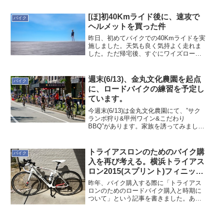
[ほ]初40Kmライド後に、速攻で
バイク
ヘルメットを買った件
昨日、初めてバイクでの40Kmライドを実
施しました。天気も良く気持よく走れま
した。ただ帰宅後、すぐにワイズロード
越谷へ直行しヘルメットを購入しまし
た。それは何故か！身の危険を感じたか
らです。ある程度のスピードで走るとな
週末(6/13)、金丸文化農園を起点
バイク
ると危険が伴うようです...
に、ロードバイクの練習を予定し
ています。
今週末(6/13)は金丸文化農園にて、”サク
ランボ狩り&甲州ワイン&こだわり
BBQ”があります。家族を誘ってみました
が、今回は個人で参加になりました。ど
うせ楽しむならと、今は南アルプス市で
ロードバイク練習をしようかと思ってい
トライアスロンのためのバイク購
バイク
ます。良い練習コ...
入を再び考える。横浜トライアス
ロン2015(スプリント)フィニッシ
ュ記念。
昨年、バイク購入する際に「トライアス
ロンのためのロードバイク購入と時期に
ついて」という記事を書きました。あれ
から1年、横浜トライアスロンをフィニッ
シュ(スプリントですが)したので、あらた