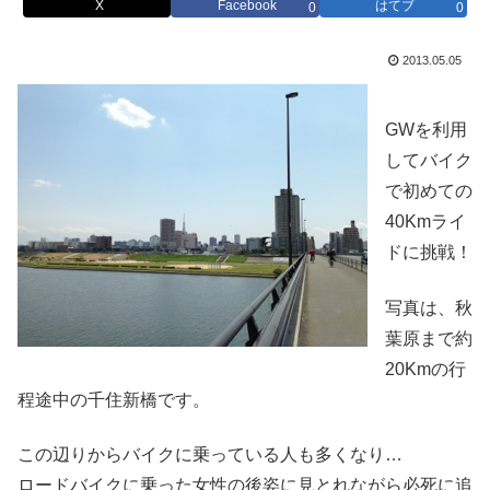
X
Facebook
はてブ
0
0
2013.05.05
GWを利用
してバイク
で初めての
40Kmライ
ドに挑戦！
写真は、秋
葉原まで約
20Kmの行
程途中の千住新橋です。
この辺りからバイクに乗っている人も多くなり…
ロードバイクに乗った女性の後姿に見とれながら必死に追