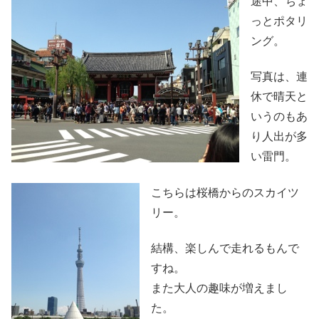
途中、ちょ
っとポタリ
ング。
写真は、連
休で晴天と
いうのもあ
り人出が多
い雷門。
こちらは桜橋からのスカイツ
リー。
結構、楽しんで走れるもんで
すね。
また大人の趣味が増えまし
た。