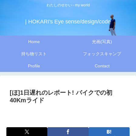
わたしのせかい - my world
| HOKARI's Eye sense/design/code
Home
光画(写真)
持ち物リスト
フォックスキャンプ
Profile
Contact
[ほ]1日遅れのレポート! バイクでの初
40Kmライド