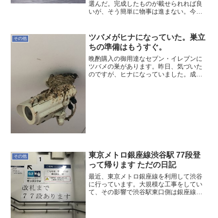
選んだ。完成したものが載せられれば良
いが、そう簡単に物事は進まない。今
は、その気になると理想が高くなり過ぎ
ていて、結局、このままだと挫折へ進ん
でしまうと思う。あくまで自らのWEB上
ツバメがヒナになっていた。巣立
その他
の記録程度で、アウトプッ...
ちの準備はもうすぐ。
晩酌購入の御用達なセブン・イレブンに
ツバメの巣があります。昨日、気づいた
のですが、ヒナになっていました。成長
が早いので直ぐ巣立ちになってしまいま
す。うちのヒナたちは、いつ巣立つのだ
ろうか？自ら進むべき道を早く見つけて
欲しい。
東京メトロ銀座線渋谷駅 77段登
その他
って帰ります ただの日記
最近、東京メトロ銀座線を利用して渋谷
に行っています。大規模な工事をしてい
て、その影響で渋谷駅東口側は銀座線に
乗るには階段を登らないと乗れません。
しかも77段。まぁ、いい運動ですね。天
国の階段ネックレス ホワイトゴールド