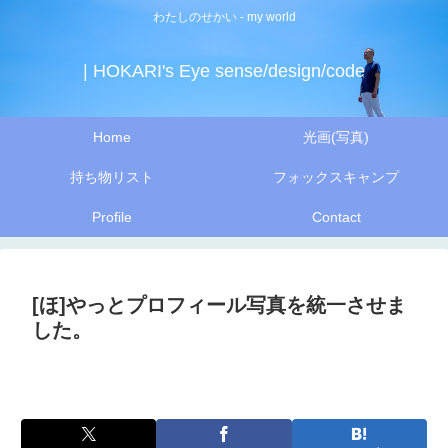
わたしのせかい - my world
| HOKARI's Eye sense/design/code
Home
光画(写真)
持ち物リスト
フォックスキャンプ
Profile
Contact
[ほ]やっとプロフィール写真を統一させま
した。