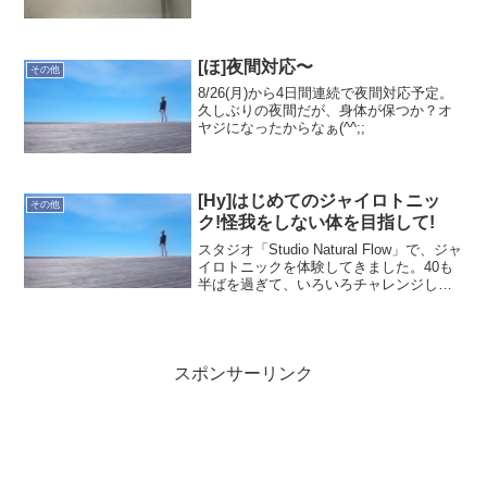
18Kダイアposte...
[ほ]夜間対応〜
その他
8/26(月)から4日間連続で夜間対応予定。
久しぶりの夜間だが、身体が保つか？オ
ヤジになったからなぁ(^^;;
[Hy]はじめてのジャイロトニッ
その他
ク!怪我をしない体を目指して!
スタジオ「Studio Natural Flow」で、ジャ
イロトニックを体験してきました。40も
半ばを過ぎて、いろいろチャレンジして
いるオヤジです。今年は仲間とトライア
スロンチームを作るなど身体のケアにも
注目し始めているところです。(ジャイ...
スポンサーリンク