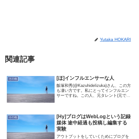
Yutaka HOKARI
関連記事
[ほ]インフルエンサーな人
その他
飯塚和秀(@KazuhideIizuka)さん、この方
も凄い方です。私にとってインフルエン
サーですね。この人、元タレント(元です
けど)で、会社員で、作家で、イベントプ
ロデューサなんです。訳わかりませんよ
ね。注目の立花岳志さんや西澤ロイさん
と...
[Hy]ブログはWebLogという記録
その他
媒体 途中経過も投稿し編集する
実験
アウトプットをしていくためにブログを