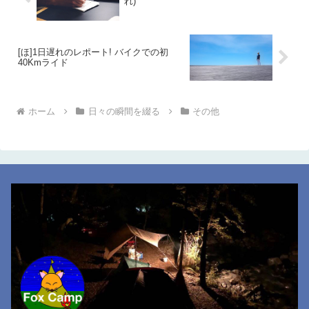
れ)
[ほ]1日遅れのレポート! バイクでの初
40Kmライド
ホーム
日々の瞬間を綴る
その他