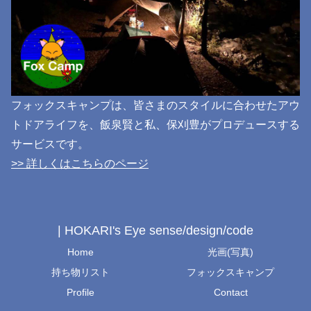
フォックスキャンプは、皆さまのスタイルに合わせたアウ
トドアライフを、飯泉賢と私、保刈豊がプロデュースする
サービスです。
>> 詳しくはこちらのページ
| HOKARI's Eye sense/design/code
Home
光画(写真)
持ち物リスト
フォックスキャンプ
Profile
Contact