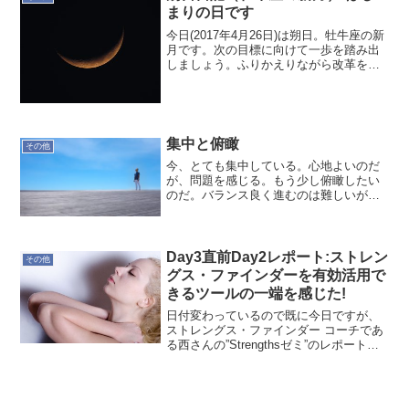
まりの日です
今日(2017年4月26日)は朔日。牡牛座の新
月です。次の目標に向けて一歩を踏み出
しましょう。ふりかえりながら改革をし
て行きますかね。今は、あり方を自ら再
確認しようと考えています。もう少しで
す。待っていてください。「運のつま
り」を取れば、幸...
集中と俯瞰
その他
今、とても集中している。心地よいのだ
が、問題を感じる。もう少し俯瞰したい
のだ。バランス良く進むのは難しいが試
行錯誤が面白い。
Day3直前Day2レポート:ストレン
その他
グス・ファインダーを有効活用で
きるツールの一端を感じた!
日付変わっているので既に今日ですが、
ストレングス・ファインダー コーチであ
る西さんの”Strengthsゼミ”のレポートを
アップします。ビジョンメイキングビジ
ョンメイキングなるものをはじめに。と
あるお題を元に自分を表現します。やは
りどうなり...