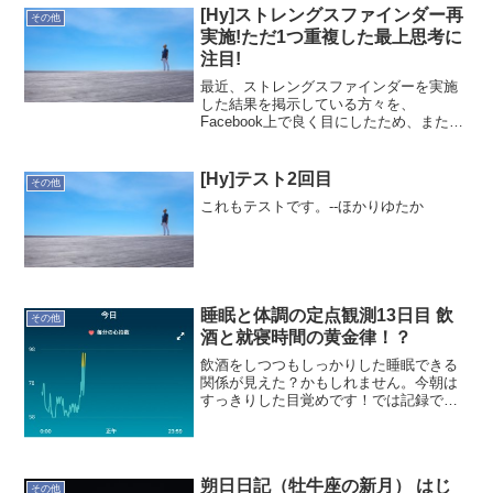
[Hy]ストレングスファインダー再
その他
実施!ただ1つ重複した最上思考に
注目!
最近、ストレングスファインダーを実施
した結果を掲示している方々を、
Facebook上で良く目にしたため、また受
けたくなり、先日(2/11)、再実施しまし
た。昨年実施(実施日は失念)しておりが、
約1年ぶりとなります。(前回は複数日に
[Hy]テスト2回目
その他
渡って実施...
これもテストです。--ほかりゆたか
睡眠と体調の定点観測13日目 飲
その他
酒と就寝時間の黄金律！？
飲酒をしつつもしっかりした睡眠できる
関係が見えた？かもしれません。今朝は
すっきりした目覚めです！では記録で
す。本日(3/13)の記録就寝時間:00:27起床
時間:06:43睡眠時間:6時間7分就寝前行動:
録画番組鑑賞、ブログ関連作業、マイ
ン...
朔日日記（牡牛座の新月） はじ
その他