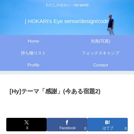
わたしのせかい - my world
| HOKARI's Eye sense/design/code
Home
光画(写真)
持ち物リスト
フォックスキャンプ
Profile
Contact
[Hy]テーマ「感謝」(今ある宿題2)
X
Facebook
はてブ
0
0