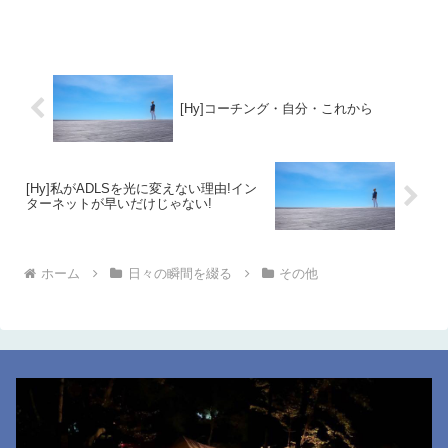
[Hy]コーチング・自分・これから
[Hy]私がADLSを光に変えない理由!イン
ターネットが早いだけじゃない!
ホーム
日々の瞬間を綴る
その他