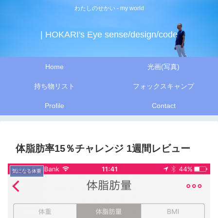
わたしのせかい - my world
| HOKARI's Eye sense/design/code
Home
光画(写真)
持ち物リスト
フォックスキャンプ
Profile
Contact
体脂肪率15％チャレンジ 1週間レビュー
気になる体重