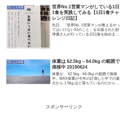
世界No.1営業マンがしている1日
気になる体重
1食を実践してみる【1日1食チャ
レンジ日記】
先日、「世界No. 1営業マンが教えるやっ
てはいけない51のこと」を出版された財
津優さんが行っている1日1食を始めまし
た。自分の健康のために、46項にある”お
腹いっぱい食べない”を実践してみようと
いう軽いノリです。そもそも最近カラダ
を動かし...
体重は 62.5kg – 64.0kg の範囲で
気になる体重
推移中 20190624
体重が、 62.5kg - 64.0kg の範囲で推移
中。MAX体重が今年の計測した中での最
大から 1.5kg ほど落ちているのだからな
かなか良い感じ。食を少し注意するだけ
でコントロールできるのだから、普段の
食がいかに大事かということですな...
スポンサーリンク