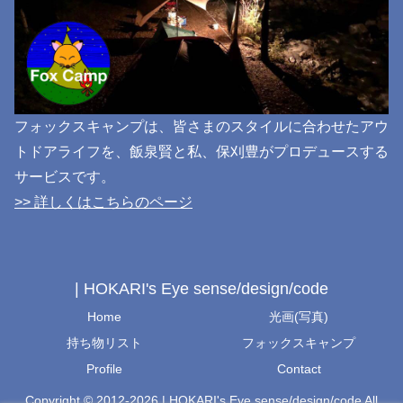
フォックスキャンプは、皆さまのスタイルに合わせたアウ
トドアライフを、飯泉賢と私、保刈豊がプロデュースする
サービスです。
>> 詳しくはこちらのページ
| HOKARI's Eye sense/design/code
Home
光画(写真)
持ち物リスト
フォックスキャンプ
Profile
Contact
Copyright © 2012-2026 | HOKARI's Eye sense/design/code All