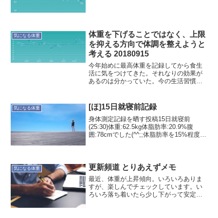
腹から少し引き締まった腹に変わると思
うのだけど。夏...
体重を下げることではなく、上限
気になる体重
を抑える方向で体調を整えようと
考える 20180915
今年始めに最高体重を記録してから食生
活に気をつけてきた。それなりの効果が
あるのは分かっていた。今の生活習慣だ
と体重的には、これ以上は下がらないと
思う。今回発売されているTarzanのテー
マは、"二度と太らない！"。感覚的に"こ
[ほ]15日就寝前記録
気になる体重
れだ！"と感じ...
身体測定記録を晒す投稿15日就寝前
(25:30)体重:62.5kg体脂肪率:20.9%腹
囲:78cmでした(^^;;体脂肪率を15%程度に
したいなぁ〜—ほかりゆたか
更新頻道 とりあえずメモ
気になる体重
最近、体重が上昇傾向。いろいろありま
すが、楽しんでチェックしています。い
ろいろ落ち着いたら少し下がって安定す
るんだろうなぁ。今朝の体重は61.2kgで
した。#更新頻道2017/6/22