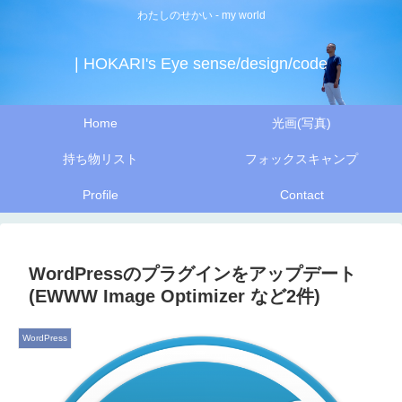
わたしのせかい - my world
| HOKARI's Eye sense/design/code
Home
光画(写真)
持ち物リスト
フォックスキャンプ
Profile
Contact
WordPressのプラグインをアップデート
(EWWW Image Optimizer など2件)
WordPress