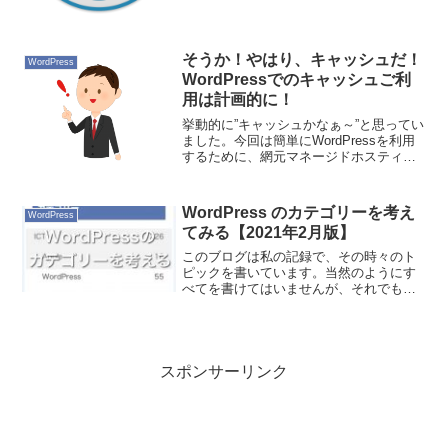
そうか！やはり、キャッシュだ！
WordPress
WordPressでのキャッシュご利
用は計画的に！
挙動的に”キャッシュかなぁ～”と思ってい
ました。今回は簡単にWordPressを利用
するために、網元マネージドホスティン
グプランのシングルインスタンスプラン
を利用することにしました。そして網元
AMIのWordPressにはプラグインの一つ
WordPress のカテゴリーを考え
WordPress
に...
てみる【2021年2月版】
このブログは私の記録で、その時々のト
ピックを書いています。当然のようにす
べてを書けてはいませんが、それでも興
味が移り変わっているのがわかります。
今(2021年2月時点)の興味はカメラとアウ
トドアです。昨年からの新型コロナの影
響で外に出る機会...
スポンサーリンク