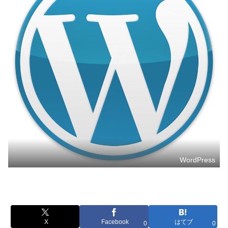
WordPress
X
Facebook
はてブ
0
0