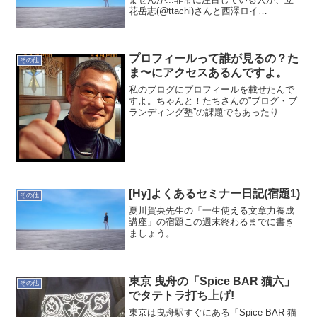
花岳志(@ttachi)さんと西澤ロイ
(roy_nishizawa)さんです。IT?分野では共
通点を見いだせる立花さんと、全く共通
点を見いだせない西澤さんですが、お...
プロフィールって誰が見るの？た
その他
ま〜にアクセスあるんですよ。
私のブログにプロフィールを載せたんで
すよ。ちゃんと！たちさんの”ブログ・ブ
ランディング塾”の課題でもあったり…以
前、夏川賀央先生の”一生使える文章力養
成講座”なるものに参加していたこともあ
り、Facebook上にはあったんだよね。そ
れを上げ...
[Hy]よくあるセミナー日記(宿題1)
その他
夏川賀央先生の「一生使える文章力養成
講座」の宿題この週末終わるまでに書き
ましょう。
東京 曳舟の「Spice BAR 猫六」
その他
でタテトラ打ち上げ!
東京は曳舟駅すぐにある「Spice BAR 猫