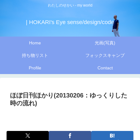
わたしのせかい - my world
| HOKARI's Eye sense/design/code
Home
光画(写真)
持ち物リスト
フォックスキャンプ
Profile
Contact
ほぼ日刊ほかり(20130206：ゆっくりした
時の流れ)