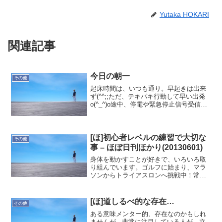
Yutaka HOKARI
関連記事
今日の朝一
その他
起床時間は、いつも通り。早起きは出来
ず(^^;;ただ、テキパキ行動して早い出発
o(^_^)o途中、停電や緊急停止信号受信な
どで時間をロスするも、普段通りにカフ
ェ到着。日次レビューとタスクチェック
をして業務開始と行きますか！あっ、現
場エントラ...
[ほ]初心者レベルの練習で大切な
その他
事 – ほぼ日刊ほかり(20130601)
身体を動かすことが好きで、いろいろ取
り組んでいます。ゴルフに始まり、マラ
ソンからトライアスロンへ挑戦中！常日
頃トレーニングするのは難しいので、週
末を中心にすることになります。そこで
感じるのが持久力の無さです。平日もト
[ほ]道しるべ的な存在…
その他
レーニング出来ている時は...
ある意味メンター的、存在なのかもしれ
ませんが...非常に注目している人が、立