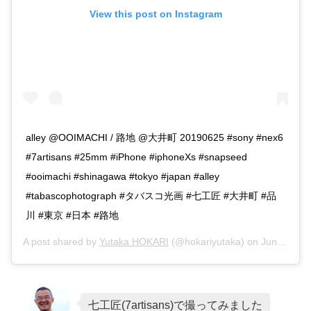
View this post on Instagram
alley @OOIMACHI / 路地 @大井町 20190625 #sony #nex6
#7artisans #25mm #iPhone #iphoneXs #snapseed
#ooimachi #shinagawa #tokyo #japan #alley
#tabascophotograph #タバスコ光画 #七工匠 #大井町 #品
川 #東京 #日本 #路地
A post shared by
Yutaka HOKARI
(@hokariyutaka) on
Jun 25, 2019 at 3:46pm PDT
七工匠(7artisans)で撮ってみました