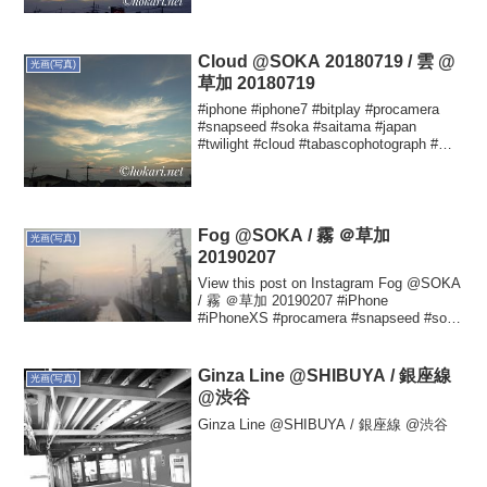
Cloud @SOKA 20180719 / 雲 @
光画(写真)
草加 20180719
#iphone #iphone7 #bitplay #procamera
#snapseed #soka #saitama #japan
#twilight #cloud #tabascophotograph #タ
バスコ光画 #夕暮れ #雲...
Fog @SOKA / 霧 ＠草加
光画(写真)
20190207
View this post on Instagram Fog @SOKA
/ 霧 ＠草加 20190207 #iPhone
#iPhoneXS #procamera #snapseed #soka
#saitama #japan #fog...
Ginza Line @SHIBUYA / 銀座線
光画(写真)
@渋谷
Ginza Line @SHIBUYA / 銀座線 @渋谷