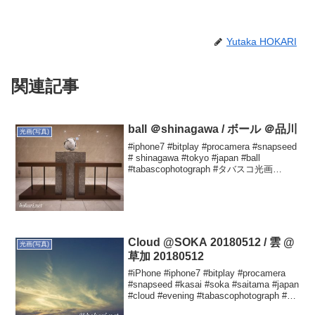
Yutaka HOKARI
関連記事
ball ＠shinagawa / ボール ＠品川
光画(写真)
#iphone7 #bitplay #procamera #snapseed
# shinagawa #tokyo #japan #ball
#tabascophotograph #タバスコ光画
Yutaka HOKARIさん(@hokar...
Cloud @SOKA 20180512 / 雲 @
光画(写真)
草加 20180512
#iPhone #iphone7 #bitplay #procamera
#snapseed #kasai #soka #saitama #japan
#cloud #evening #tabascophotograph #タ
バスコ光画 #...