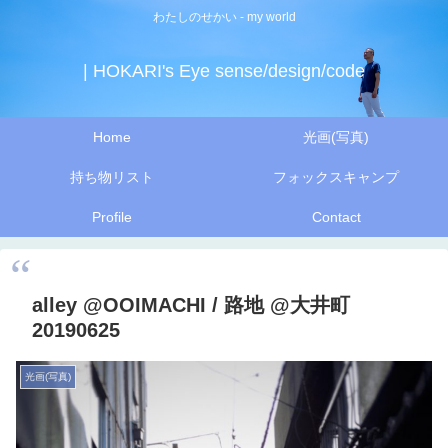
わたしのせかい - my world
| HOKARI's Eye sense/design/code
Home
光画(写真)
持ち物リスト
フォックスキャンプ
Profile
Contact
alley @OOIMACHI / 路地 @大井町
20190625
光画(写真)