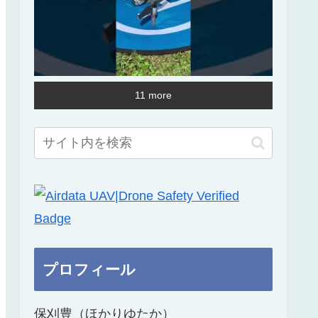
11 more
プロフィール
保刈豊（ほかりゆたか）