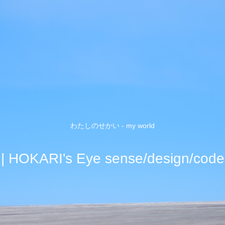
わたしのせかい - my world
| HOKARI's Eye sense/design/code